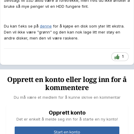
Selvsagt vil SSD alltid være å foretrekke, men hvis du ikke ønsker å
bruke så mye penger vil en HDD fungere fint.
Du kan f.eks se på
denne
for å kjøpe en disk som yter litt ekstra.
Den vil ikke være "grønn" og den kan nok lage litt mer støy en
andre disker, men den vil være raskere.
1
Opprett en konto eller logg inn for å
kommentere
Du må være et medlem for å kunne skrive en kommentar
Opprett konto
Det er enkelt å melde seg inn for å starte en ny konto!
Start en konto