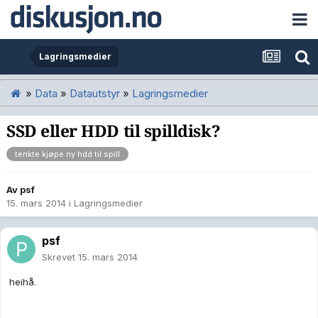
Lagringsmedier
»
Data
»
Datautstyr
»
Lagringsmedier
SSD eller HDD til spilldisk?
tenkte kjøpe ny hdd til spill
Av
psf
15. mars 2014
i
Lagringsmedier
psf
Skrevet
15. mars 2014
heihå.