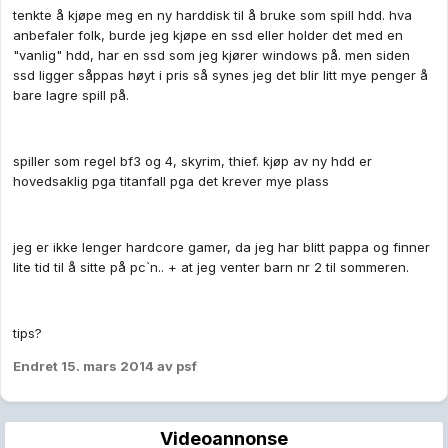
tenkte å kjøpe meg en ny harddisk til å bruke som spill hdd. hva
anbefaler folk, burde jeg kjøpe en ssd eller holder det med en
"vanlig" hdd, har en ssd som jeg kjører windows på. men siden
ssd ligger såppas høyt i pris så synes jeg det blir litt mye penger å
bare lagre spill på.
spiller som regel bf3 og 4, skyrim, thief. kjøp av ny hdd er
hovedsaklig pga titanfall pga det krever mye plass
jeg er ikke lenger hardcore gamer, da jeg har blitt pappa og finner
lite tid til å sitte på pc`n.. + at jeg venter barn nr 2 til sommeren.
tips?
Endret
15. mars 2014
av psf
Videoannonse