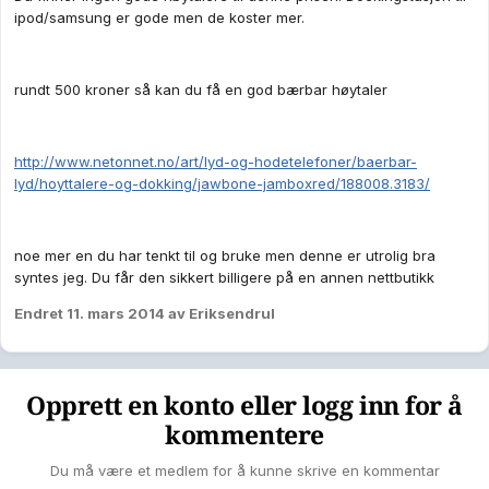
ipod/samsung er gode men de koster mer.
rundt 500 kroner så kan du få en god bærbar høytaler
http://www.netonnet.no/art/lyd-og-hodetelefoner/baerbar-
lyd/hoyttalere-og-dokking/jawbone-jamboxred/188008.3183/
noe mer en du har tenkt til og bruke men denne er utrolig bra
syntes jeg. Du får den sikkert billigere på en annen nettbutikk
Endret
11. mars 2014
av Eriksendrul
Opprett en konto eller logg inn for å
kommentere
Du må være et medlem for å kunne skrive en kommentar