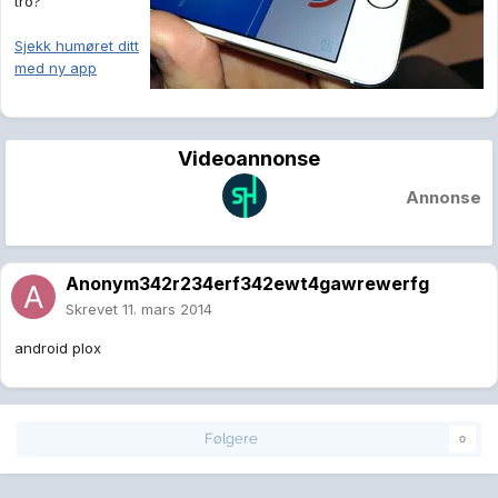
tro?
Sjekk humøret ditt
med ny app
Videoannonse
Annonse
Anonym342r234erf342ewt4gawrewerfg
Skrevet
11. mars 2014
android plox
Følgere
0