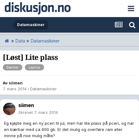
Datamaskiner
»
Data
»
Datamaskiner
[Løst] Lite plass
Bærbar
Laptop
Av
siimen
7. mars 2014
i
Datamaskiner
siimen
Skrevet
7. mars 2014
Eg kjøpte meg en ny pcen til jul, men har lite plass på pcen, og har
en bærbar med ca 600 gb. Er det mulig og overføre ram eller
minne på noe mulig måte?