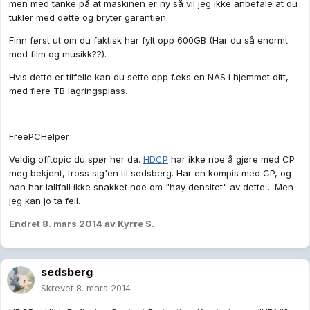
men med tanke på at maskinen er ny så vil jeg ikke anbefale at du
tukler med dette og bryter garantien.
Finn først ut om du faktisk har fylt opp 600GB (Har du så enormt
med film og musikk??).
Hvis dette er tilfelle kan du sette opp f.eks en NAS i hjemmet ditt,
med flere TB lagringsplass.
FreePCHelper
Veldig offtopic du spør her da.
HDCP
har ikke noe å gjøre med CP
meg bekjent, tross sig'en til sedsberg. Har en kompis med CP, og
han har iallfall ikke snakket noe om "høy densitet" av dette .. Men
jeg kan jo ta feil.
Endret
8. mars 2014
av Kyrre S.
sedsberg
Skrevet
8. mars 2014