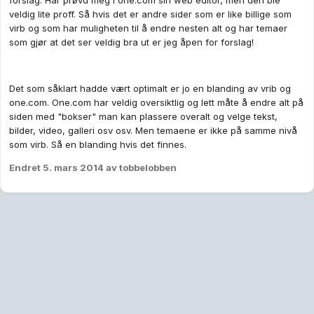
forslag. Har prøvd meg i one.com sin web editor, men den ble
veldig lite proff. Så hvis det er andre sider som er like billige som
virb og som har muligheten til å endre nesten alt og har temaer
som gjør at det ser veldig bra ut er jeg åpen for forslag!
Det som såklart hadde vært optimalt er jo en blanding av vrib og
one.com. One.com har veldig oversiktlig og lett måte å endre alt på
siden med "bokser" man kan plassere overalt og velge tekst,
bilder, video, galleri osv osv. Men temaene er ikke på samme nivå
som virb. Så en blanding hvis det finnes.
Endret
5. mars 2014
av tobbelobben