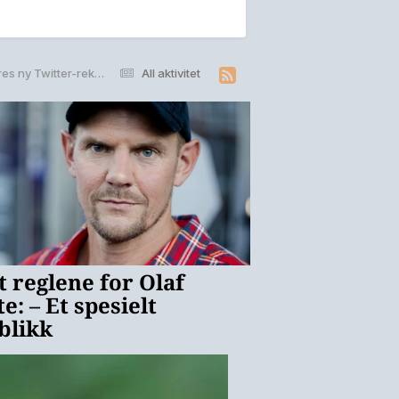
Her setter Ellen DeGeneres ny Twitter-rekord
All aktivitet