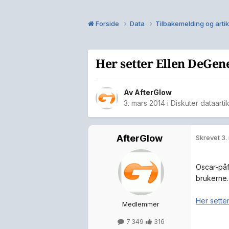
Forside
Data
Tilbakemelding og arti
Her setter Ellen DeGen
Av
AfterGlow
3. mars 2014
i
Diskuter dataarti
AfterGlow
Skrevet
3.
Oscar-påf
brukerne.
Her sette
Medlemmer
7 349
316