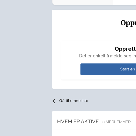
Oppr
Opprett
Det er enkelt å melde seg in
Start en
Gå til emneliste
HVEM ER AKTIVE
0 MEDLEMMER