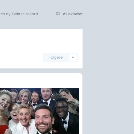
res ny Twitter-rekord
All aktivitet
Følgere
0