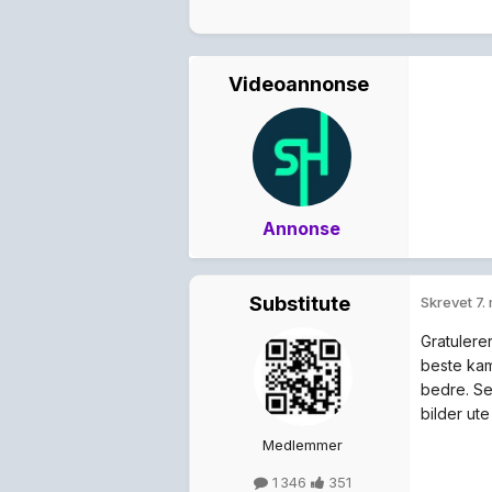
Videoannonse
Annonse
Substitute
Skrevet
7.
Gratulerer
beste kam
bedre. Sel
bilder ute
Medlemmer
1 346
351