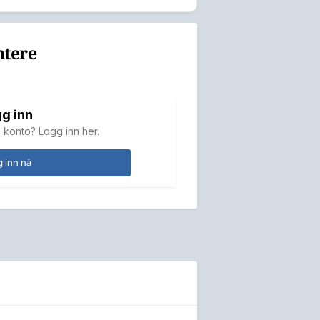
ntere
g inn
 konto? Logg inn her.
 inn nå