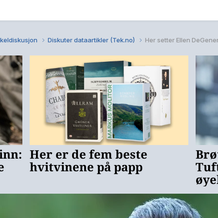
kkeldiskusjon
Diskuter dataartikler (Tek.no)