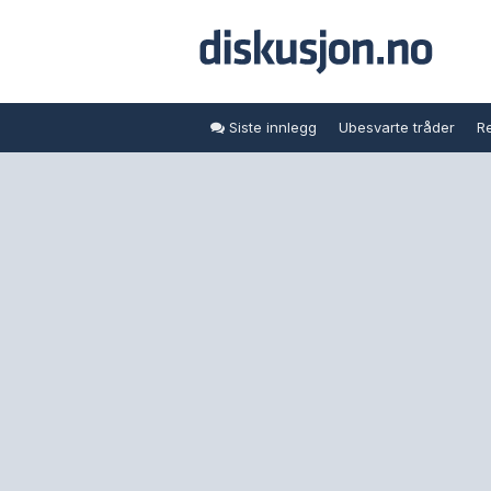
Siste innlegg
Ubesvarte tråder
Re