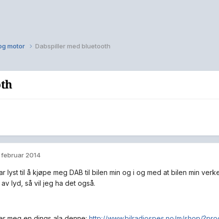
 og motor
Dabspiller med bluetooth
oth
. februar 2014
ar lyst til å kjøpe meg DAB til bilen min og i og med at bilen min ver
av lyd, så vil jeg ha det også.
er meg en dings ala denne:
http://www.bilradiospes.no/m/shop/?pr