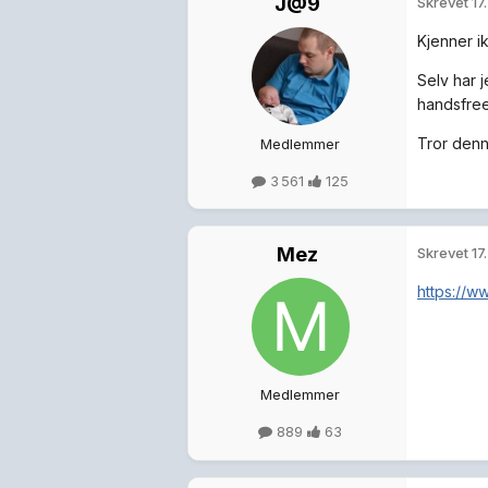
J@9
Skrevet
17
Kjenner ik
Selv har 
handsfre
Tror denn
Medlemmer
3 561
125
Mez
Skrevet
17
https://w
Medlemmer
889
63