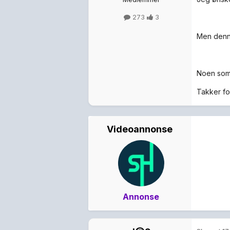
273
3
Men denne
Noen som 
Takker fo
Videoannonse
Annonse