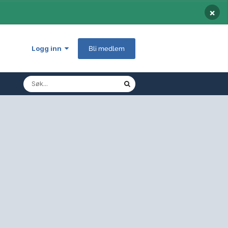
×
Logg inn
Bli medlem