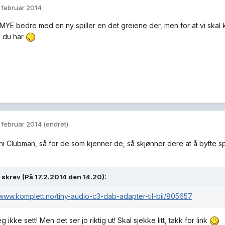
. februar 2014
li MYE bedre med en ny spiller en det greiene der, men for at vi skal
l du har
. februar 2014
(endret)
ni Clubman, så for de som kjenner de, så skjønner dere at å bytte spi
skrev (På 17.2.2014 den 14.20):
/www.komplett.no/tiny-audio-c3-dab-adapter-til-bil/805657
g ikke sett! Men det ser jo riktig ut! Skal sjekke litt, takk for link