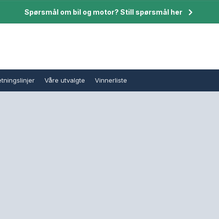
Spørsmål om bil og motor? Still spørsmål her
tningslinjer
Våre utvalgte
Vinnerliste