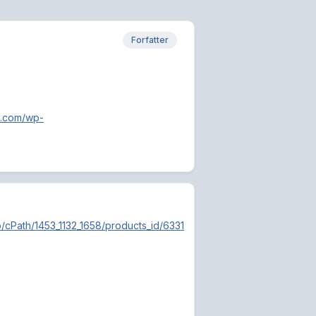
Forfatter
n.com/wp-
p/cPath/1453_1132_1658/products_id/6331