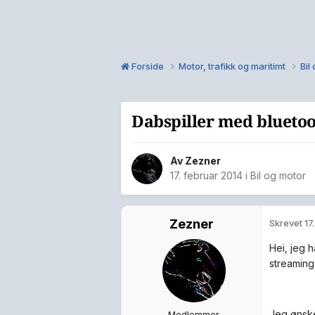
Forside
Motor, trafikk og maritimt
Bil
Dabspiller med blueto
Av
Zezner
17. februar 2014
i
Bil og motor
Zezner
Skrevet
17
Hei, jeg h
streaming 
Jeg ønsk
Medlemmer