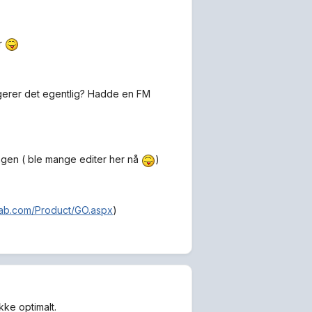
ør
fungerer det egentlig? Hadde en FM
angen ( ble mange editer her nå
)
dab.com/Product/GO.aspx
)
kke optimalt.