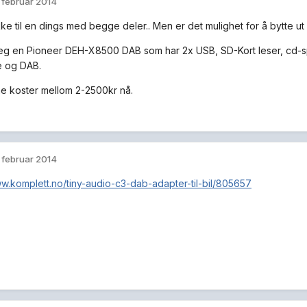
. februar 2014
ke til en dings med begge deler.. Men er det mulighet for å bytte ut 
jeg en Pioneer DEH-X8500 DAB som har 2x USB, SD-Kort leser, cd-sp
e og DAB.
e koster mellom 2-2500kr nå.
. februar 2014
ww.komplett.no/tiny-audio-c3-dab-adapter-til-bil/805657