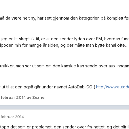
 må da være helt ny, har sett gjennom den kategorien på komplett f
et jeg er litt skeptisk til, er at den sender lyden over FM, hvordan 
l ipoden min for mange år siden, og der måtte man bytte kanal ofte..
itt usikker, men ser ut som om den kanskje kan sende over aux inng
er ut til at den også går under navnet AutoDab-GO (
http://www.auto
. februar 2014
av Zezner
. februar 2014
ttopp det som er problemet, den sender over fm-nettet, og det blir i