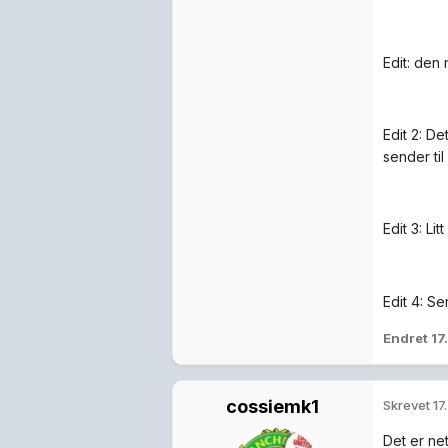
Edit: den
Edit 2: D
sender ti
Edit 3: L
Edit 4: S
Endret
17
cossiemk1
Skrevet
17
Det er ne