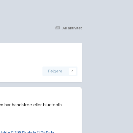
All aktivitet
Følgere
0
ken har handsfree eller bluetooth
odukt=11798&katid=1205&id=