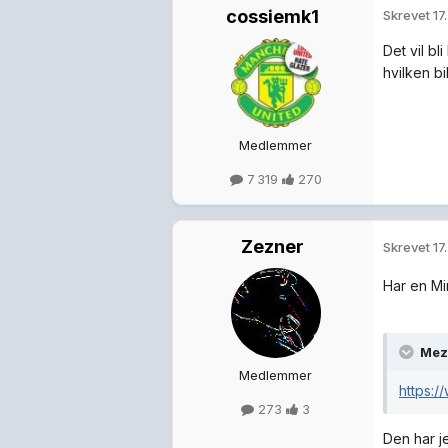
cossiemk1
Skrevet
17
Det vil b
hvilken bi
Medlemmer
7 319
270
Zezner
Skrevet
17
Har en Mi
Mez 
Medlemmer
https:/
273
3
Den har je