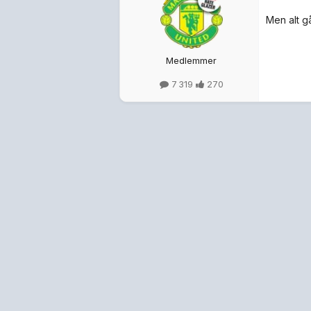
Men alt g
Medlemmer
7 319
270