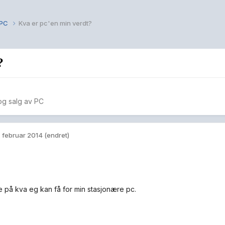
v PC
Kva er pc'en min verdt?
?
 og salg av PC
. februar 2014
(endret)
e på kva eg kan få for min stasjonære pc.