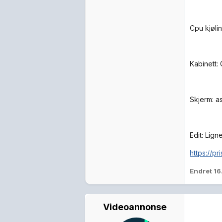
Cpu kjøli
Kabinett:
Skjerm: 
Edit: Lig
https://pr
Endret
16
Videoannonse