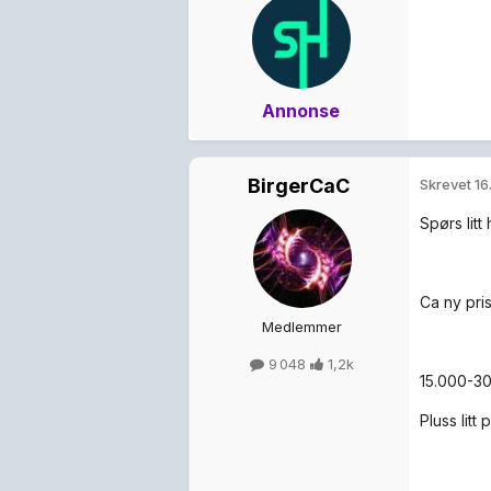
Annonse
BirgerCaC
Skrevet
16
Spørs lit
Ca ny pris
Medlemmer
9 048
1,2k
15.000-3
Pluss litt