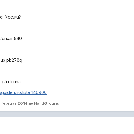
ng: Nocutu?
 Corsair 540
asus pb278q
ne på denna
isguiden.no/liste/146900
. februar 2014
av HardGround