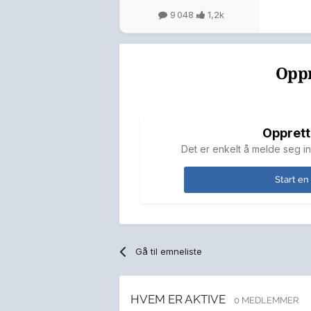
9 048
1,2k
Oppr
Opprett
Det er enkelt å melde seg in
Start en
Gå til emneliste
HVEM ER AKTIVE
0 MEDLEMMER