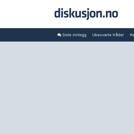
Siste innlegg
Ubesvarte tråder
Re