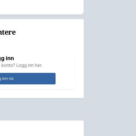
ntere
g inn
 konto? Logg inn her.
 inn nå