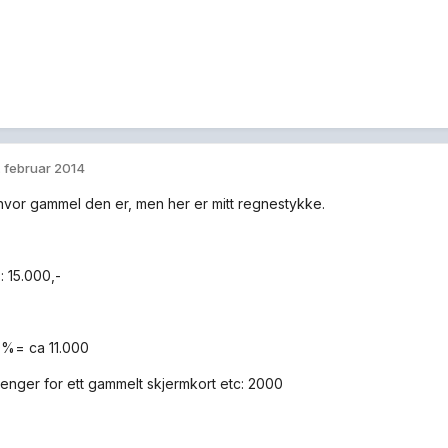
. februar 2014
t hvor gammel den er, men her er mitt regnestykke.
: 15.000,-
0%= ca 11.000
 penger for ett gammelt skjermkort etc: 2000