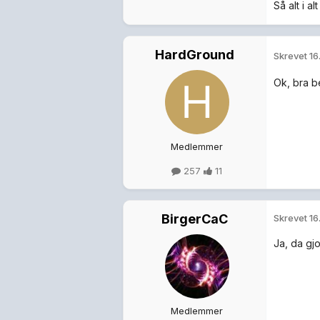
Så alt i a
HardGround
Skrevet
16
Ok, bra b
Medlemmer
257
11
BirgerCaC
Skrevet
16
Ja, da gjo
Medlemmer