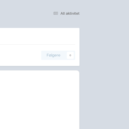
All aktivitet
Følgere
0