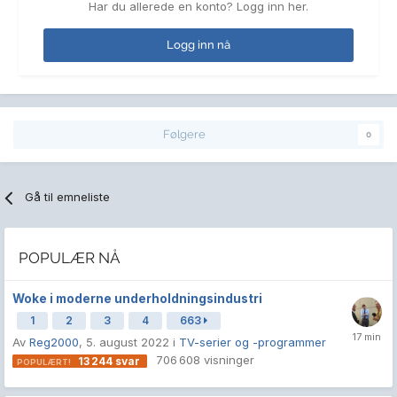
Har du allerede en konto? Logg inn her.
Logg inn nå
Følgere
0
Gå til emneliste
POPULÆR NÅ
Woke i moderne underholdningsindustri
1
2
3
4
663
Av
Reg2000
,
5. august 2022
i
TV-serier og -programmer
706 608
visninger
13 244
svar