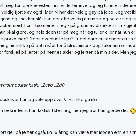
itt meg før, ble kjæresten min. Vi flørter mye, og jeg tuller ein del 
veldig fjortis av og til. Men vi har det veldig gøy på jobb. Jeg vet 
 gang eg snakker står hun der ofte veldig nærme meg og gir meg si
pøker med, hun liksom erter meg - på grunn av dialekten min - gjenta
un skal gjøre, og hele tiden tar på meg når eg tuller eller når hun er
ne prøve meg? Noen eventuelle tips? Er det bare en teenger crush f
r meg men ikke på det nivået for å bli sammen? Jeg føler hun er mod
or forskjell på jenter på hennes alder og jenter på min alder. Men jeg
ymous poster hash:
12cab...2d0
beskriver har jeg selv opplevd. Vi var like gamle.
dri bekreftet at hun faktisk likte meg, men jeg tror hun gjorde det.
forskjell på jenter også. En 16 åring kan være mer moden enn en anne