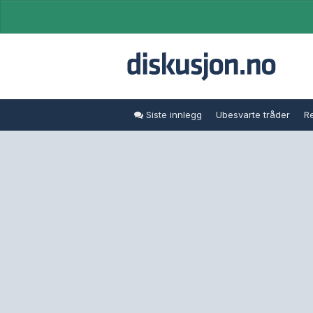
Siste innlegg
Ubesvarte tråder
Re