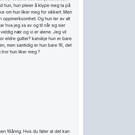
med hun, hun pleier å klype meg ta på
ikke om hun liker meg for sikkert. Men
n oppmerksomhet. Og hun ler av alt
r hva jeg sa av og til når eg sier
 veldig nær og vi er alene. Jeg vil
or eldre gutter? kanskje hun er bare
en, men samtidig er hun bare 16, det
 tror hun liker meg ?
n 16åring. Hvis du føler at det kan