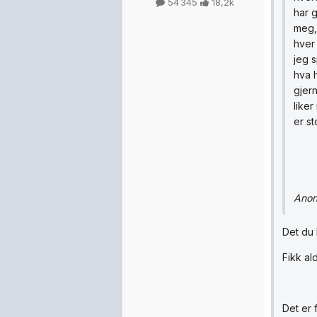
54 345
18,2k
har g
meg, 
hver
jeg s
hva h
gjer
like
er st
Anon
Det du 
Fikk al
Det er 