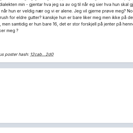
ialekten min - gjentar hva jeg sa av og til når eg sier hva hun skal 
ler når hun er veldig nær og vi er alene. Jeg vil gjerne prøve meg? N
rush for eldre gutter? kanskje hun er bare liker meg men ikke på de
 men samtidig er hun bare 16, det er stor forskjell på jenter på henn
iker meg ?
s poster hash:
12cab...2d0