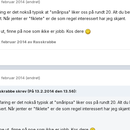
. februar 2014
(endret)
ring er det nokså typisk at "småripsa" liker oss på rundt 20. Alt du bes
t. Når jenter er "fiklete" er de som regel interessert har jeg skjønt.
ut, finne på noe som ikke er jobb. Kos dere
. februar 2014
av Rasskrabbe
. februar 2014
(endret)
krabbe skrev (På 13.2.2014 den 13.56):
rfaring er det nokså typisk at "småripsa" liker oss på rundt 20. Alt du 
sert. Når jenter er "fiklete" er de som regel interessert har jeg skjønt
e ut, finne på noe som ikke er jobb. Kos dere