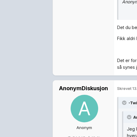
Anonym
Det du be
Fikk aldri
Det er fo
så synes 
AnonymDiskusjon
Skrevet
13
-Twi
A
Anonym
Jeg l
hver