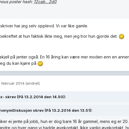
ous poster hash:
12cab...2d0
skriver har jeg selv opplevd. Vi var like gamle.
 bekreftet at hun faktisk likte meg, men jeg tror hun gjorde det.
rskjell på jenter også. En 16 åring kan være mer moden enn en annen 
jeg du kan kjøre på
. februar 2014
(endret)
x- skrev (På 13.2.2014 den 14.50):
nonymDiskusjon skrev (På 13.2.2014 den 13.51):
iker ei jente på jobb, hun er dog bare 16 år gammel, mens eg er 20. Fr
andre og hver gang vi hadde øyekontakt. Ikke vanlig øyekontakt, h