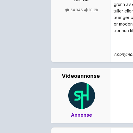
grunn av d
54 345
18,2k
tuller el
teenger c
er moden,
tror hun l
Anonymou
Videoannonse
Annonse