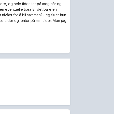
gjøre, og hele tiden tar på meg når eg
oen eventuelle tips? Er det bare en
t nivået for å bli sammen? Jeg føler hun
es alder og jenter på min alder. Men jeg