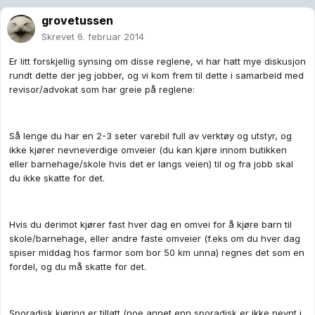
grovetussen
Skrevet
6. februar 2014
Er litt forskjellig synsing om disse reglene, vi har hatt mye diskusjon
rundt dette der jeg jobber, og vi kom frem til dette i samarbeid med
revisor/advokat som har greie på reglene:
Så lenge du har en 2-3 seter varebil full av verktøy og utstyr, og
ikke kjører nevneverdige omveier (du kan kjøre innom butikken
eller barnehage/skole hvis det er langs veien) til og fra jobb skal
du ikke skatte for det.
Hvis du derimot kjører fast hver dag en omvei for å kjøre barn til
skole/barnehage, eller andre faste omveier (f.eks om du hver dag
spiser middag hos farmor som bor 50 km unna) regnes det som en
fordel, og du må skatte for det.
Sporadisk kjøring er tillatt (noe annet enn sporadisk er ikke nevnt i