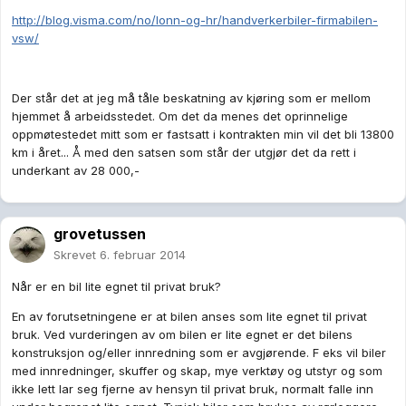
http://blog.visma.com/no/lonn-og-hr/handverkerbiler-firmabilen-
vsw/
Der står det at jeg må tåle beskatning av kjøring som er mellom
hjemmet å arbeidsstedet. Om det da menes det oprinnelige
oppmøtestedet mitt som er fastsatt i kontrakten min vil det bli 13800
km i året... Å med den satsen som står der utgjør det da rett i
underkant av 28 000,-
grovetussen
Skrevet
6. februar 2014
Når er en bil lite egnet til privat bruk?
En av forutsetningene er at bilen anses som lite egnet til privat
bruk. Ved vurderingen av om bilen er lite egnet er det bilens
konstruksjon og/eller innredning som er avgjørende. F eks vil biler
med innredninger, skuffer og skap, mye verktøy og utstyr og som
ikke lett lar seg fjerne av hensyn til privat bruk, normalt falle inn