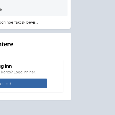
s...
dri noe faktisk bevis...
ntere
g inn
 konto? Logg inn her.
 inn nå