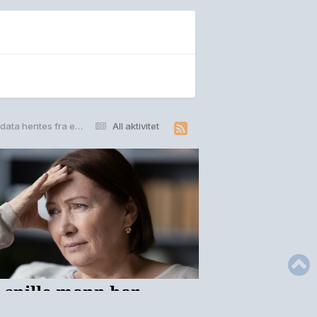
Derfor kan overskrevne data hentes fra en gammel harddisk (Ekstra)
All aktivitet