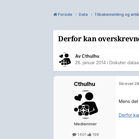
Forside
Data
Tilbakemelding og arti
Derfor kan overskrevne
Av
Cthulhu
28. januar 2014
i
Diskuter dataa
Cthulhu
Skrevet
28
Mens det 
Derfor ka
Medlemmer
1 601
198