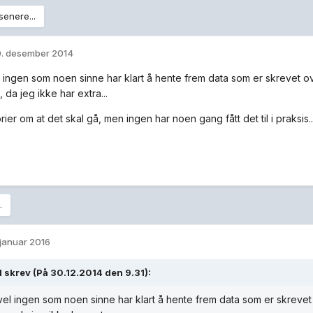
senere...
. desember 2014
l ingen som noen sinne har klart å hente frem data som er skrevet o
, da jeg ikke har extra...
rier om at det skal gå, men ingen har noen gang fått det til i praksis..
.
 januar 2016
l skrev (På 30.12.2014 den 9.31):
vel ingen som noen sinne har klart å hente frem data som er skrevet