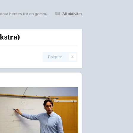
Derfor kan overskrevne data hentes fra en gammel harddisk (Ekstra)
All aktivitet
kstra)
Følgere
0