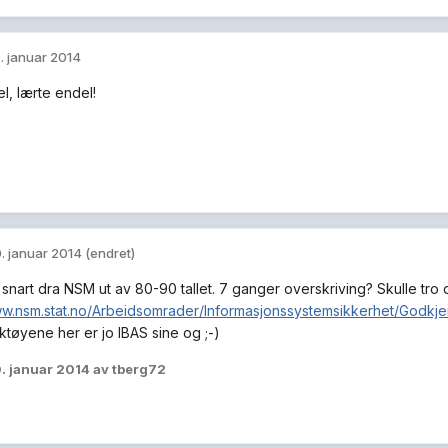
. januar 2014
el, lærte endel!
. januar 2014
(endret)
snart dra NSM ut av 80-90 tallet. 7 ganger overskriving? Skulle tro d
ww.nsm.stat.no/Arbeidsomrader/Informasjonssystemsikkerhet/Godkje
ktøyene her er jo IBAS sine og ;-)
. januar 2014
av tberg72