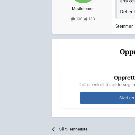
artikkel
Medlemmer
Det er 
108
133
Stemmer. A
Oppr
Opprett
Det er enkelt å melde seg in
Start en
Gå til emneliste