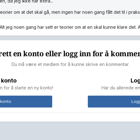
en, da jeg ikke har extra...
teorier om at det skal gå, men ingen har noen gang fått det til i praksi
lt jeg noen gang har sett er teorier om at en skal kunne klare det. Al
ett en konto eller logg inn for å komme
Du må være et medlem for å kunne skrive en kommentar
 konto
Log
n for å starte en ny konto!
Har du allerede en
 konto
Logg