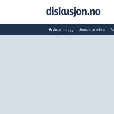
Siste innlegg
Ubesvarte tråder
Re