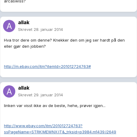
arcaswiss?
allak
Skrevet
28. januar 2014
Hva tror dere om denne? Knekker den om jeg ser hardt på den
eller gjør den jobben?
http://m.ebay.com/itm?itemId=201012724763#
allak
Skrevet
29. januar 2014
linken var visst ikke av de beste, hehe, prøver igjen...
http://www.ebay.com/itm/201012724763?
ssPageName=STRK:MEWNX:IT&_trksid=p3984.m1439.l2649