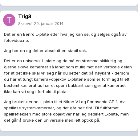
Trig8
Skrevet
29. januar 2014
Det er en Benro L-plate etter hva jeg kan se, og selges også av
fotovideo.no.
Jeg har en og det er absolutt en stabil sak.
Det er en universal L-plate og da må en stramme skikkelig og
gjerne skyve kameraet så langt som mulig mot den vertikale delen
for at det ikke skal vri seg når du setter det på høykant - dersom
du har et tungt kamera+objektiv. L-platene som er formlagd til ett
bestemt kamerahus har et spor i bakkant som gjør at kameraet
ikke kan vri seg i forhold til plata.
Jeg bruker denne L-plata til et Nikon V1 og Panasonic GF-1, dvs
speilløse systemkameraer, og det går helt fint. Til fullformat
speilrefleksen med store objektiver har jeg dedikert L-plate, men
det går å bruke den universale med lett optikk på.