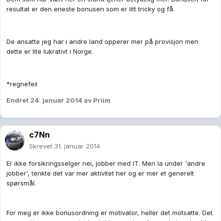
resultat er den eneste bonusen som er litt tricky og få.
De ansatte jeg har i andre land opperer mer på provisjon men
dette er lite lukrativt i Norge.
*regnefeil
Endret
24. januar 2014
av Priim
c7Nn
Skrevet
31. januar 2014
Er ikke forsikringsselger nei, jobber med IT. Men la under 'andre
jobber', tenkte det var mer aktivitet her og er mer et generelt
spørsmål.
For meg er ikke bonusordning er motivator, heller det motsatte. Det