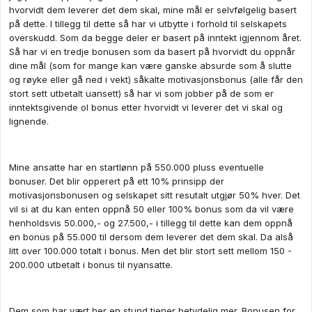
hvorvidt dem leverer det dem skal, mine mål er selvfølgelig basert
på dette. I tillegg til dette så har vi utbytte i forhold til selskapets
overskudd. Som da begge deler er basert på inntekt igjennom året.
Så har vi en tredje bonusen som da basert på hvorvidt du oppnår
dine mål (som for mange kan være ganske absurde som å slutte
og røyke eller gå ned i vekt) såkalte motivasjonsbonus (alle får den
stort sett utbetalt uansett) så har vi som jobber på de som er
inntektsgivende ol bonus etter hvorvidt vi leverer det vi skal og
lignende.
Mine ansatte har en startlønn på 550.000 pluss eventuelle
bonuser. Det blir opperert på ett 10% prinsipp der
motivasjonsbonusen og selskapet sitt resutalt utgjør 50% hver. Det
vil si at du kan enten oppnå 50 eller 100% bonus som da vil være
henholdsvis 50.000,- og 27.500,- i tillegg til dette kan dem oppnå
en bonus på 55.000 til dersom dem leverer det dem skal. Da alså
litt over 100.000 totalt i bonus. Men det blir stort sett mellom 150 -
200.000 utbetalt i bonus til nyansatte.
Dem som har vært her en stund tjener betydelig mer. Bonusen for