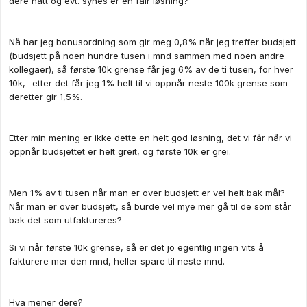
dere hatt og evt. synes er en fair løsning?
Nå har jeg bonusordning som gir meg 0,8% når jeg treffer budsjett
(budsjett på noen hundre tusen i mnd sammen med noen andre
kollegaer), så første 10k grense får jeg 6% av de ti tusen, for hver
10k,- etter det får jeg 1% helt til vi oppnår neste 100k grense som
deretter gir 1,5%.
Etter min mening er ikke dette en helt god løsning, det vi får når vi
oppnår budsjettet er helt greit, og første 10k er grei.
Men 1% av ti tusen når man er over budsjett er vel helt bak mål?
Når man er over budsjett, så burde vel mye mer gå til de som står
bak det som utfaktureres?
Si vi når første 10k grense, så er det jo egentlig ingen vits å
fakturere mer den mnd, heller spare til neste mnd.
Hva mener dere?