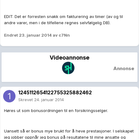
EDIT: Det er forresten snakk om fakturering av timer (av og til
andre varer, men i de tilfellene regnes selvfølgelig DB).
Endret
23. januar 2014
av c7Nn
Videoannonse
Annonse
1245112654122755325882462
Skrevet
24. januar 2014
Høres ut som bonusordningen til en forsikringsselger.
Uansett så er bonus mye brukt for å heve prestasjoner. I selskapet
jeg jobber oppnår jeg bonus på resultatene til mine ansatte og