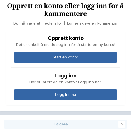
Opprett en konto eller logg inn for å
kommentere
Du må være et medlem for å kunne skrive en kommentar
Opprett konto
Det er enkelt å melde seg inn for å starte en ny konto!
Start en konto
Logg inn
Har du allerede en konto? Logg inn her.
Logg inn nå
Følgere
0