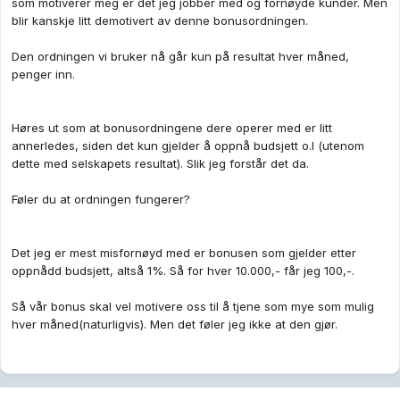
som motiverer meg er det jeg jobber med og fornøyde kunder. Men
blir kanskje litt demotivert av denne bonusordningen.
Den ordningen vi bruker nå går kun på resultat hver måned,
penger inn.
Høres ut som at bonusordningene dere operer med er litt
annerledes, siden det kun gjelder å oppnå budsjett o.l (utenom
dette med selskapets resultat). Slik jeg forstår det da.
Føler du at ordningen fungerer?
Det jeg er mest misfornøyd med er bonusen som gjelder etter
oppnådd budsjett, altså 1%. Så for hver 10.000,- får jeg 100,-.
Så vår bonus skal vel motivere oss til å tjene som mye som mulig
hver måned(naturligvis). Men det føler jeg ikke at den gjør.