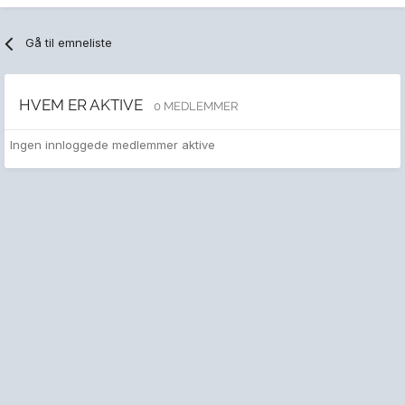
Gå til emneliste
HVEM ER AKTIVE
0 MEDLEMMER
Ingen innloggede medlemmer aktive