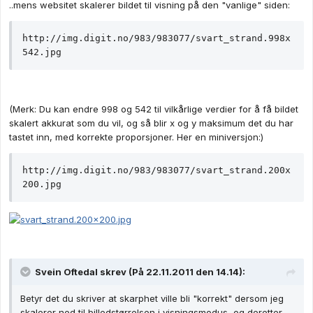
..mens websitet skalerer bildet til visning på den "vanlige" siden:
http://img.digit.no/983/983077/svart_strand.998x
542.jpg
(Merk: Du kan endre 998 og 542 til vilkårlige verdier for å få bildet
skalert akkurat som du vil, og så blir x og y maksimum det du har
tastet inn, med korrekte proporsjoner. Her en miniversjon:)
http://img.digit.no/983/983077/svart_strand.200x
200.jpg
Svein Oftedal skrev (På 22.11.2011 den 14.14):
Betyr det du skriver at skarphet ville bli "korrekt" dersom jeg
skalerer ned til billedstørrelsen i visningsmodus, og deretter