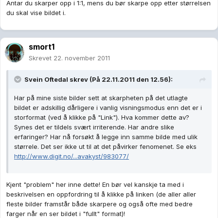
Antar du skarper opp i 1:1, mens du bør skarpe opp etter størrelsen
du skal vise bildet i.
smort1
Skrevet
22. november 2011
Svein Oftedal skrev (På 22.11.2011 den 12.56):
Har på mine siste bilder sett at skarpheten på det utlagte
bildet er adskillig dårligere i vanlig visningsmodus enn det er i
storformat (ved å klikke på "Link"). Hva kommer dette av?
Synes det er tildels svært irriterende. Har andre slike
erfaringer? Har nå forsøkt å legge inn samme bilde med ulik
størrele. Det ser ikke ut til at det påvirker fenomenet. Se eks
http://www.digit.no/...avakyst/983077/
Kjent "problem" her inne dette! En bør vel kanskje ta med i
beskrivelsen en oppfordring til å klikke på linken (de aller aller
fleste bilder framstår både skarpere og også ofte med bedre
farger når en ser bildet i "fullt" format)!