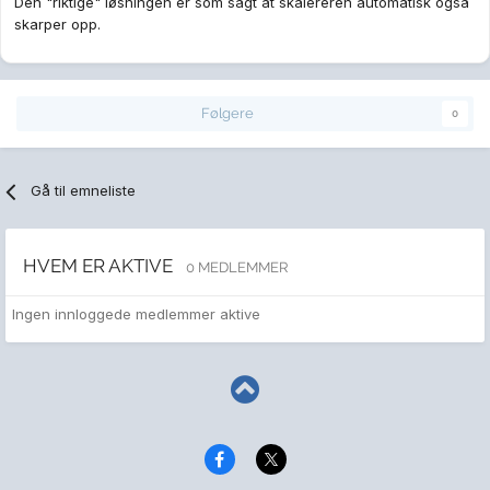
Den "riktige" løsningen er som sagt at skalereren automatisk også
skarper opp.
Følgere
0
Gå til emneliste
HVEM ER AKTIVE
0 MEDLEMMER
Ingen innloggede medlemmer aktive