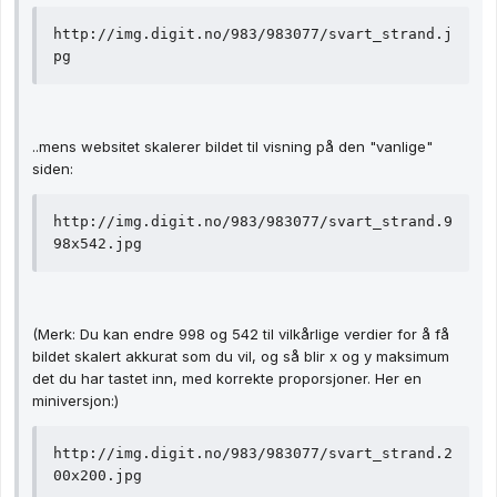
http://img.digit.no/983/983077/svart_strand.j
pg
..mens websitet skalerer bildet til visning på den "vanlige"
siden:
http://img.digit.no/983/983077/svart_strand.9
98x542.jpg
(Merk: Du kan endre 998 og 542 til vilkårlige verdier for å få
bildet skalert akkurat som du vil, og så blir x og y maksimum
det du har tastet inn, med korrekte proporsjoner. Her en
miniversjon:)
http://img.digit.no/983/983077/svart_strand.2
00x200.jpg