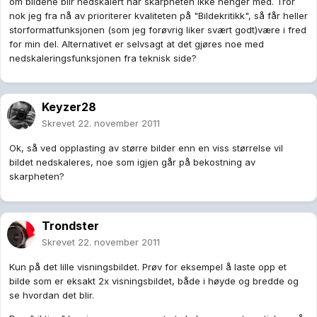
om bildene blir nedskalert når skarpheten ikke henger med. Tror
nok jeg fra nå av prioriterer kvaliteten på "Bildekritikk", så får heller
storformatfunksjonen (som jeg forøvrig liker svært godt)være i fred
for min del. Alternativet er selvsagt at det gjøres noe med
nedskaleringsfunksjonen fra teknisk side?
Keyzer28
Skrevet
22. november 2011
Ok, så ved opplasting av større bilder enn en viss størrelse vil
bildet nedskaleres, noe som igjen går på bekostning av
skarpheten?
Trondster
Skrevet
22. november 2011
Kun på det lille visningsbildet. Prøv for eksempel å laste opp et
bilde som er eksakt 2x visningsbildet, både i høyde og bredde og
se hvordan det blir.