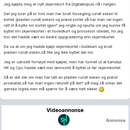
Jeg kjøpte meg et nytt skjermkort fra Digitalimpuls nå i helgen.
Det jeg lurer på er hvis man har brutt forsegling rundt esken til
kortet (plasten rundt esken) og prøvd kortet så har man vel ingen
rett til å bytte inn kortet igjen? jeg ringte og spurte om jeg kunne få
byttet inn skjermkortet i et hovedkort og prossesor istedet, for jeg
tror det hadde vært en bedre oppgradering enn skjermkortet.
De sa at om jeg hadde kjøpt skjermkortet i butikken og brutt
plasten rundt esken,så fikk jeg ikke byttet det inn.
Jeg er uansett fornøyd med kjøpet, men har funnet ut at kanskje
HK og Cpu hadde vært mer lønnsomt å byttet ut før skjermkortet.
Så er det slik om man har tatt av plasten rundt esken og prøvd
produktet,så har man ingen returett på det? på meg så virker det
ganske logisk,men må spørre for å være helt sikker
Videoannonse
Annonse