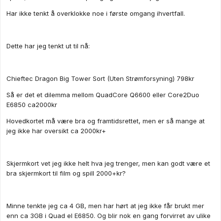
Har ikke tenkt å overklokke noe i første omgang ihvertfall.
Dette har jeg tenkt ut til nå:
Chieftec Dragon Big Tower Sort (Uten Strømforsyning) 798kr
Så er det et dilemma mellom QuadCore Q6600 eller Core2Duo
E6850 ca2000kr
Hovedkortet må være bra og framtidsrettet, men er så mange at
jeg ikke har oversikt ca 2000kr+
Skjermkort vet jeg ikke helt hva jeg trenger, men kan godt være et
bra skjermkort til film og spill 2000+kr?
Minne tenkte jeg ca 4 GB, men har hørt at jeg ikke får brukt mer
enn ca 3GB i Quad el E6850. Og blir nok en gang forvirret av ulike