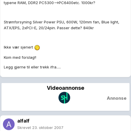
typene RAM, DDR2 PC5300-->PC6400etc. 1000kr?
Strømforsyning Silver Power PSU, 600W, 120mm fan, Blue light,
ATX/EPS, 2xPCI-E, 20/24pin. Passer dette? 840kr
Ikke vær sjenert
Kom med forslag!!
Legg gjerne til eller trekk ifra.....
Videoannonse
Annonse
alfalf
Skrevet
23. oktober 2007