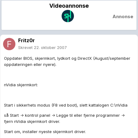
Videoannonse
Annonse
Fritz0r
Skrevet
22. oktober 2007
Oppdater BIOS, skjermkort, lydkort og DirectX (August/september
oppdateringen eller nyere).
nVidia skjermkort:
Start i sikkerhets modus (F8 ved boot), slett kattalogen C:\nVidia
så Start -> kontrol panel -> Legge til eller fjerne programmer ->
fjern nVidia skjermkort driver.
Start om, installer nyeste skjermkort driver.