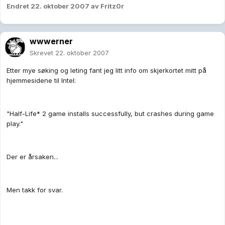
Endret
22. oktober 2007
av Fritz0r
wwwerner
Skrevet
22. oktober 2007
Etter mye søking og leting fant jeg litt info om skjerkortet mitt på
hjemmesidene til Intel:
"Half-Life* 2 game installs successfully, but crashes during game
play."
Der er årsaken...
Men takk for svar.