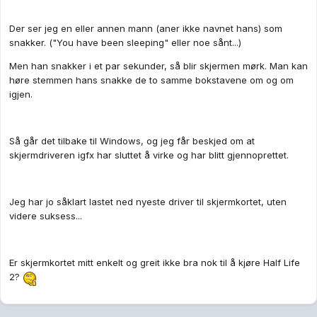
Der ser jeg en eller annen mann (aner ikke navnet hans) som
snakker. ("You have been sleeping" eller noe sånt...)
Men han snakker i et par sekunder, så blir skjermen mørk. Man kan
høre stemmen hans snakke de to samme bokstavene om og om
igjen.
Så går det tilbake til Windows, og jeg får beskjed om at
skjermdriveren igfx har sluttet å virke og har blitt gjennoprettet.
Jeg har jo såklart lastet ned nyeste driver til skjermkortet, uten
videre suksess...
Er skjermkortet mitt enkelt og greit ikke bra nok til å kjøre Half Life
2?