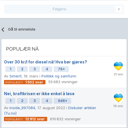
Følgere
0
Gå til emneliste
POPULÆR NÅ
Over 30 kr/l for diesel nå! Hva bør gjøres?
1
2
3
4
76
Av
Simen1
,
19. mars
i
Politikk og samfunn
55 683
visninger
1 502
svar
Nei, kraftkrisen er ikke enkel å løse
1
2
3
4
646
Av
inside_997084
,
17. august 2022
i
Diskuter artikler
(Tu.no)
610 832
visninger
12 912
svar