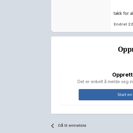
takk for al
Endret
22
Oppr
Opprett
Det er enkelt å melde seg in
Start en
Gå til emneliste