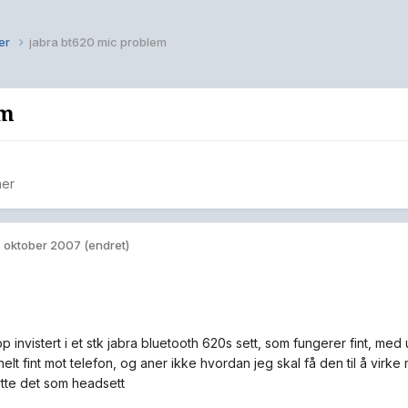
er
jabra bt620 mic problem
em
ner
. oktober 2007
(endret)
p invistert i et stk jabra bluetooth 620s sett, som fungerer fint, me
elt fint mot telefon, og aner ikke hvordan jeg skal få den til å virk
tte det som headsett