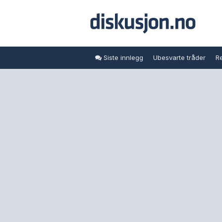
Siste innlegg
Ubesvarte tråder
Re