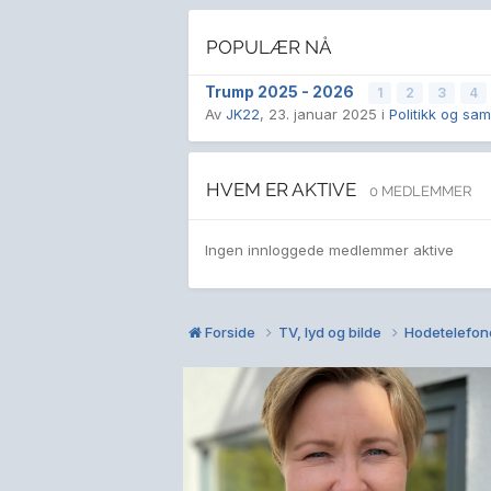
POPULÆR NÅ
Trump 2025 - 2026
1
2
3
4
Av
JK22
,
23. januar 2025
i
Politikk og sa
HVEM ER AKTIVE
0 MEDLEMMER
Ingen innloggede medlemmer aktive
Forside
TV, lyd og bilde
Hodetelefon