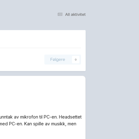
All aktivitet
Følgere
0
d unntak av mikrofon til PC-en. Headsettet
e med PC-en. Kan spille av musikk, men