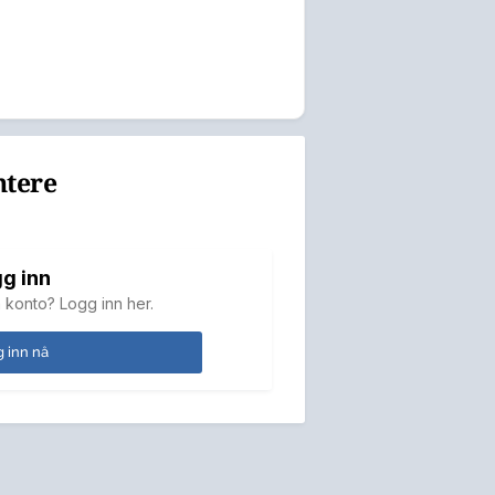
ntere
g inn
 konto? Logg inn her.
 inn nå