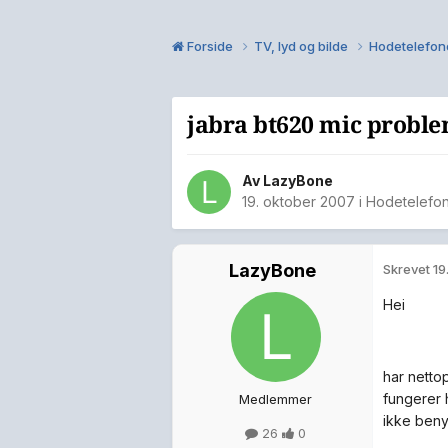
Forside
TV, lyd og bilde
Hodetelefon
jabra bt620 mic probl
Av
LazyBone
19. oktober 2007
i
Hodetelefo
LazyBone
Skrevet
19
Hei
har nettop
fungerer h
Medlemmer
ikke beny
26
0