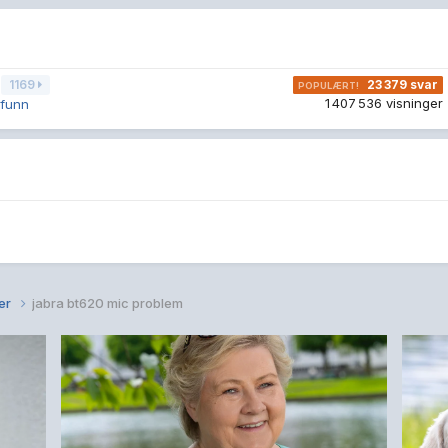
23 379
svar
1169
1 407 536
visninger
mfunn
er
jabra bt620 mic problem