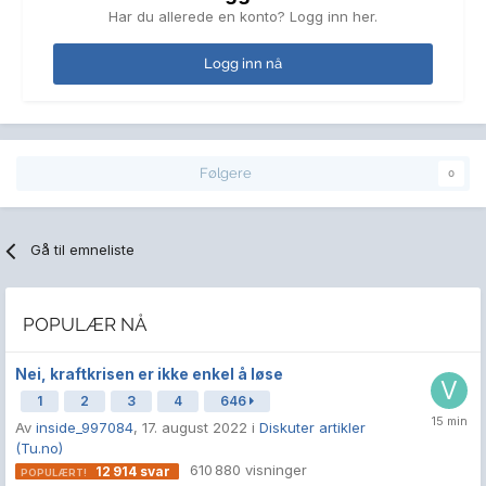
Har du allerede en konto? Logg inn her.
Logg inn nå
Følgere
0
Gå til emneliste
POPULÆR NÅ
Nei, kraftkrisen er ikke enkel å løse
1
2
3
4
646
Av
inside_997084
,
17. august 2022
i
Diskuter artikler
(Tu.no)
610 880
visninger
12 914
svar