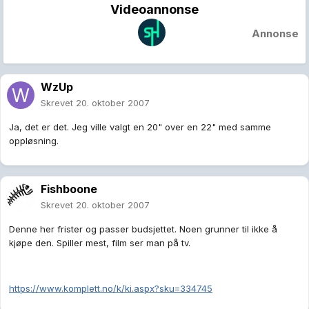
Videoannonse
Annonse
WzUp
Skrevet
20. oktober 2007
Ja, det er det. Jeg ville valgt en 20" over en 22" med samme
oppløsning.
Fishboone
Skrevet
20. oktober 2007
Denne her frister og passer budsjettet. Noen grunner til ikke å
kjøpe den. Spiller mest, film ser man på tv.
https://www.komplett.no/k/ki.aspx?sku=334745