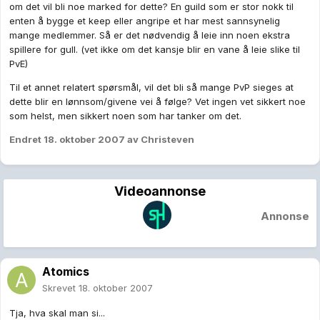
om det vil bli noe marked for dette? En guild som er stor nokk til
enten å bygge et keep eller angripe et har mest sannsynelig
mange medlemmer. Så er det nødvendig å leie inn noen ekstra
spillere for gull. (vet ikke om det kansje blir en vane å leie slike til
PvE)
Til et annet relatert spørsmål, vil det bli så mange PvP sieges at
dette blir en lønnsom/givene vei å følge? Vet ingen vet sikkert noe
som helst, men sikkert noen som har tanker om det.
Endret
18. oktober 2007
av Christeven
Videoannonse
Annonse
Atomics
Skrevet
18. oktober 2007
Tja, hva skal man si...