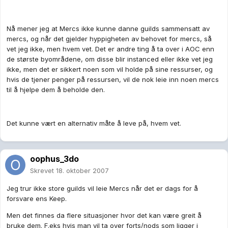
Nå mener jeg at Mercs ikke kunne danne guilds sammensatt av
mercs, og når det gjelder hyppigheten av behovet for mercs, så
vet jeg ikke, men hvem vet. Det er andre ting å ta over i AOC enn
de største byområdene, om disse blir instanced eller ikke vet jeg
ikke, men det er sikkert noen som vil holde på sine ressurser, og
hvis de tjener penger på ressursen, vil de nok leie inn noen mercs
til å hjelpe dem å beholde den.
Det kunne vært en alternativ måte å leve på, hvem vet.
oophus_3do
Skrevet
18. oktober 2007
Jeg trur ikke store guilds vil leie Mercs når det er dags for å
forsvare ens Keep.
Men det finnes da flere situasjoner hvor det kan være greit å
bruke dem. F.eks hvis man vil ta over forts/nods som ligger i