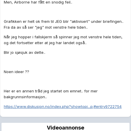
Men, Airborne har fått en snodig feil..
Grafikken er helt ok frem til JEG blir "aktivisert" under briefingen..
Fra da av så ser "jeg" mot venstre hele tiden..
Når jeg hopper i fallskjerm så spinner jeg mot venstre hele tiden,
og det fortsetter etter at jeg har landet også..
Blir jo sjøsjuk av dette..
Noen ideer ??
Her er en annen tråd jeg startet om emnet.. for mer
bakgrunnsinformasjon..
https://www.diskusjon.no/index.php?showtopi...p;#entry9722754
Videoannonse