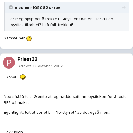
medlem-105082 skrev:
For meg hjalp det å trekke ut Joystick USB'en. Har du en
Joystick tilkoblet? I så fall, trekk ut!
Samme her
Priest32
Skrevet
17. oktober 2007
Takker !
Noe såååå teit.. Glemte at jeg hadde satt inn joysticken for å teste
BF2 på maks..
Egentlig litt teit at spillet blir "forstyrret" av det også men..
Takk igjen..