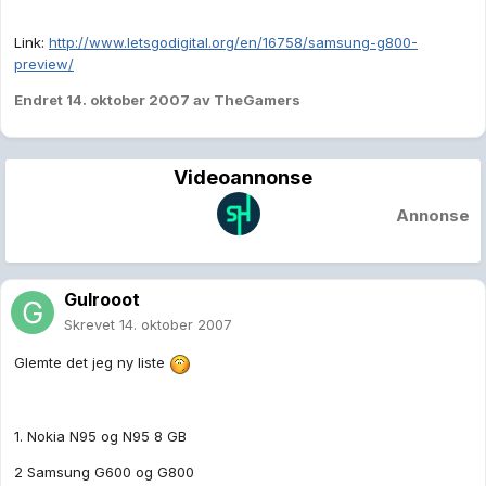
Link:
http://www.letsgodigital.org/en/16758/samsung-g800-
preview/
Endret
14. oktober 2007
av TheGamers
Videoannonse
Annonse
Gulrooot
Skrevet
14. oktober 2007
Glemte det jeg ny liste
1. Nokia N95 og N95 8 GB
2 Samsung G600 og G800