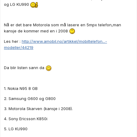
og LG KU990
Nå er det bare Motorola som må lasere en 5mpx telefon,man
kansje de kommer med en i 2008
Les her :
http://www.amobil.no/artikkel/mobiltelefon...-
modeller/44219
Da blir listen sann da
1. Nokia N95 8 GB
2. Samsung G600 og G800
3. Motorola Skarven (kansje i 2008).
4. Sony Ericsson K850i
5. LG KU990