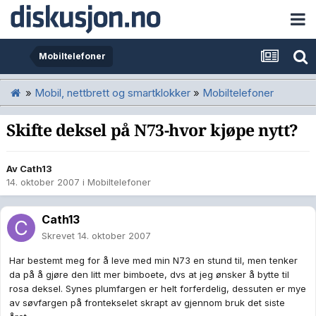
Mobiltelefoner
»
Mobil, nettbrett og smartklokker
»
Mobiltelefoner
Skifte deksel på N73-hvor kjøpe nytt?
Av
Cath13
14. oktober 2007
i
Mobiltelefoner
Cath13
Skrevet
14. oktober 2007
Har bestemt meg for å leve med min N73 en stund til, men tenker
da på å gjøre den litt mer bimboete, dvs at jeg ønsker å bytte til
rosa deksel. Synes plumfargen er helt forferdelig, dessuten er mye
av søvfargen på frontekselet skrapt av gjennom bruk det siste