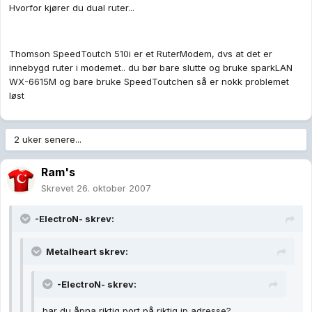
Hvorfor kjører du dual ruter...
Thomson SpeedToutch 510i er et RuterModem, dvs at det er
innebygd ruter i modemet.. du bør bare slutte og bruke sparkLAN
WX-6615M og bare bruke SpeedToutchen så er nokk problemet
løst
2 uker senere...
Ram's
Skrevet
26. oktober 2007
-ElectroN- skrev:
Metalheart skrev:
-ElectroN- skrev:
har du åpna riktig port på riktig ip adresse?