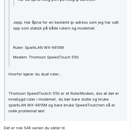
Jepp. Har åpna for en bestemt ip-adress som jeg har satt
opp som statisk på både rutern og modemet.
Ruter: SparkLAN WX-6615M
Modem: Thomson SpeedTouch 510i
Hvorfor kjører du dual ruter...
Thomson SpeedToutch 510i er et RuterModem, dvs at det er
innebygd ruter i modemet.. du bør bare slutte og bruke
sparkLAN WX-6615M og bare bruke SpeedToutchen så er
nokk problemet løst
Det er nok 546 serien du sikter til.