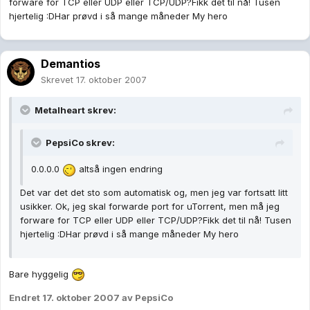
forware for TCP eller UDP eller TCP/UDP?Fikk det til nå! Tusen
hjertelig :DHar prøvd i så mange måneder My hero
Demantios
Skrevet
17. oktober 2007
Metalheart skrev:
PepsiCo skrev:
0.0.0.0
altså ingen endring
Det var det det sto som automatisk og, men jeg var fortsatt litt
usikker. Ok, jeg skal forwarde port for uTorrent, men må jeg
forware for TCP eller UDP eller TCP/UDP?Fikk det til nå! Tusen
hjertelig :DHar prøvd i så mange måneder My hero
Bare hyggelig
Endret
17. oktober 2007
av PepsiCo