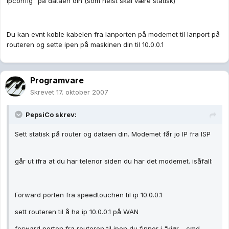
ipconfig" på dataen din (som helst skal være statisk)
Du kan evnt koble kabelen fra lanporten på modemet til lanport på
routeren og sette ipen på maskinen din til 10.0.0.1
Programvare
Skrevet
17. oktober 2007
PepsiCo skrev:
Sett statisk på router og dataen din. Modemet får jo IP fra ISP
går ut ifra at du har telenor siden du har det modemet. isåfall:
Forward porten fra speedtouchen til ip 10.0.0.1
sett routeren til å ha ip 10.0.0.1 på WAN
forward porten fra routeren til ipen du finner i "kjør - cmd -