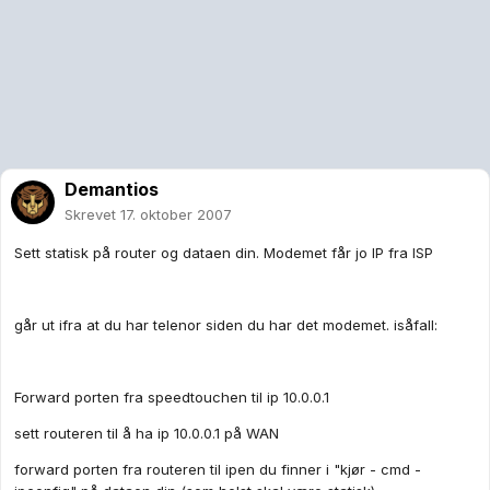
Demantios
Skrevet
17. oktober 2007
Sett statisk på router og dataen din. Modemet får jo IP fra ISP
går ut ifra at du har telenor siden du har det modemet. isåfall:
Forward porten fra speedtouchen til ip 10.0.0.1
sett routeren til å ha ip 10.0.0.1 på WAN
forward porten fra routeren til ipen du finner i "kjør - cmd -