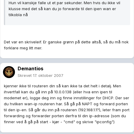
Hun vil kanskje falle ut et par sekunder. Men hvis du ikke vil
klusse med det så kan du jo forwarde til den ipen wan er
tilkobla nå
Det var en skriveleif. Er ganske grønn på dette altså, så du må nok
forklare meg litt mer.
Demantios
Skrevet
17. oktober 2007
kjenner ikke til routeren din så kan ikke ta det helt i detalj. Men
ihvertfall kan du gå inn på 10.0.0.138 (eller hva enn ipen til
modemet er), logge deg inn og finne innstillinger for DHCP. Der ser
du hvilken wan-ip routeren har. Så gå på NAPT og forward porten
til den ip-en. Så går du inn på routeren (192.168.1.1?), leter fram port
forwarding og forwarder porten derfra til din ip-adresse (som du
finner ved å gå på start - kjør - "cmd" og skrive "ipconfig")