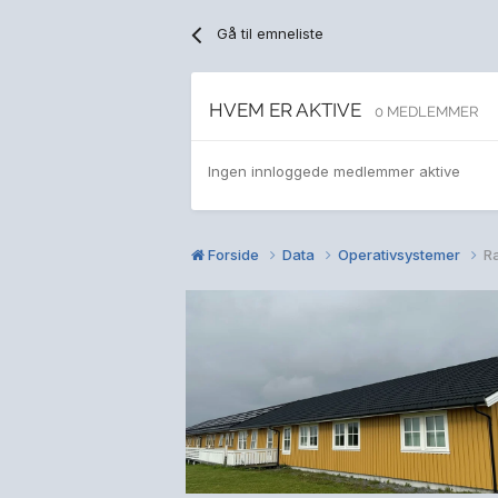
Gå til emneliste
HVEM ER AKTIVE
0 MEDLEMMER
Ingen innloggede medlemmer aktive
Forside
Data
Operativsystemer
Ra