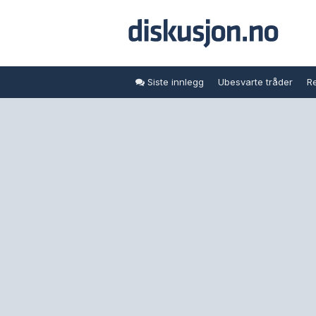
Siste innlegg
Ubesvarte tråder
Re