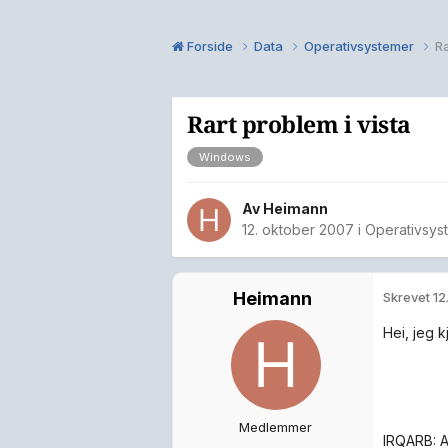
Forside
Data
Operativsystemer
Ra
Rart problem i vista
Windows
Av
Heimann
12. oktober 2007
i
Operativsys
Heimann
Skrevet
12
Hei, jeg 
Medlemmer
IRQARB: A