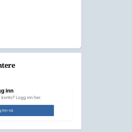
ntere
g inn
 konto? Logg inn her.
 inn nå