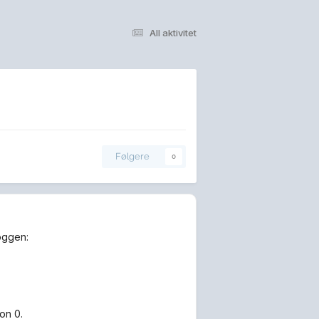
All aktivitet
Følgere
0
loggen:
on 0.