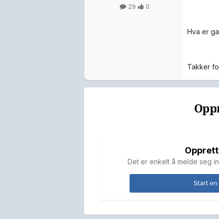
29
0
Hva er gal
Takker fo
Oppr
Opprett
Det er enkelt å melde seg in
Start en