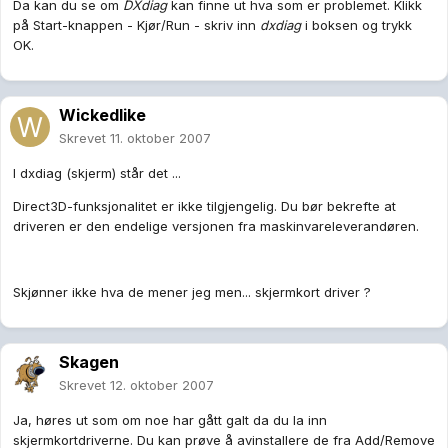
Da kan du se om
DXdiag
kan finne ut hva som er problemet. Klikk
på Start-knappen - Kjør/Run - skriv inn
dxdiag
i boksen og trykk
OK.
Wickedlike
Skrevet
11. oktober 2007
I dxdiag (skjerm) står det ...
Direct3D-funksjonalitet er ikke tilgjengelig. Du bør bekrefte at
driveren er den endelige versjonen fra maskinvareleverandøren.
Skjønner ikke hva de mener jeg men... skjermkort driver ?
Skagen
Skrevet
12. oktober 2007
Ja, høres ut som om noe har gått galt da du la inn
skjermkortdriverne. Du kan prøve å avinstallere de fra Add/Remove