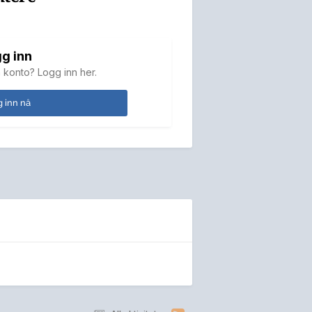
g inn
 konto? Logg inn her.
 inn nå