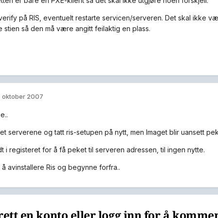
ten er bare en PXE-klient så det skal ikke utgjøre noen forskjell.
verify på RIS, eventuelt restarte servicen/serveren. Det skal ikke væ
 stien så den må være angitt feilaktig en plass.
. oktober 2007
e..
tet serverene og tatt ris-setupen på nytt, men Imaget blir uansett pe
t i registeret for å få peket til serveren adressen, til ingen nytte.
 å avinstallere Ris og begynne forfra..
ett en konto eller logg inn for å komme