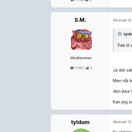
S.M.
Skrevet
12
tyl
Pek til
Medlemmer
1 067
0
Ja det sa
Men når k
den ikke f
Kan jeg se
tyldum
Skrevet
12