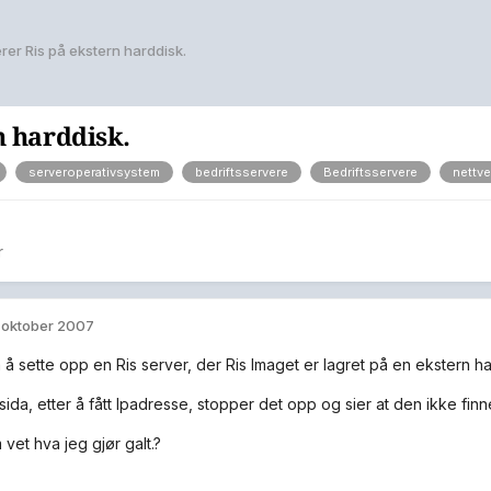
rer Ris på ekstern harddisk.
n harddisk.
serveroperativsystem
bedriftsservere
Bedriftsservere
nettve
r
. oktober 2007
 å sette opp en Ris server, der Ris Imaget er lagret på en ekstern ha
 sida, etter å fått Ipadresse, stopper det opp og sier at den ikke finn
vet hva jeg gjør galt.?