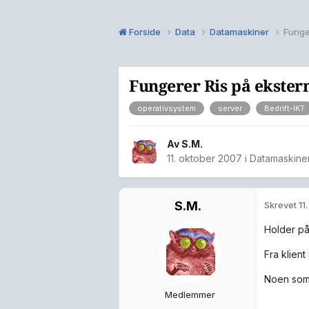
Forside
Data
Datamaskiner
Funge
Fungerer Ris på ekster
operativsystem
server
Bedrift-IKT
Av
S.M.
11. oktober 2007
i
Datamaskine
S.M.
Skrevet
11
Holder på
Fra klient
Noen som 
Medlemmer