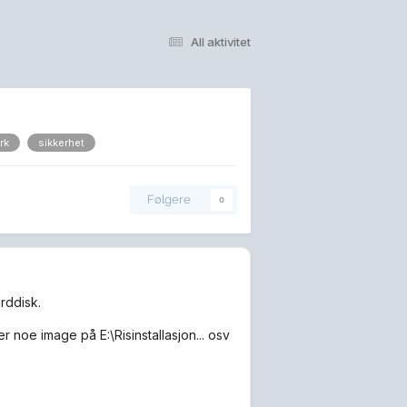
All aktivitet
rk
sikkerhet
Følgere
0
rddisk.
er noe image på E:\Risinstallasjon... osv