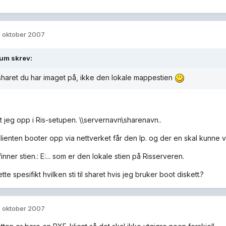
. oktober 2007
dum skrev:
 sharet du har imaget på, ikke den lokale mappestien
tt jeg opp i Ris-setupen. \\servernavn\sharenavn..
lienten booter opp via nettverket får den Ip. og der en skal kunne 
inner stien.: E:... som er den lokale stien på Risserveren.
tte spesifikt hvilken sti til sharet hvis jeg bruker boot diskett.?
. oktober 2007