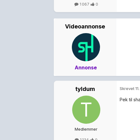
1 067
0
Videoannonse
Annonse
tyldum
Skrevet
11
Pek til s
Medlemmer
1 134
0