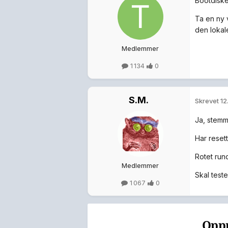
Bootdisket
Ta en ny 
den lokale
Medlemmer
1 134
0
S.M.
Skrevet
12
Ja, stemm
Har reset
Rotet rund
Medlemmer
Skal teste
1 067
0
Oppr