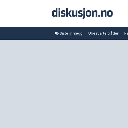
Siste innlegg
Ubesvarte tråder
Re