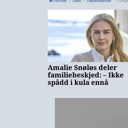
Forside
Data
Datamaskiner
Funge