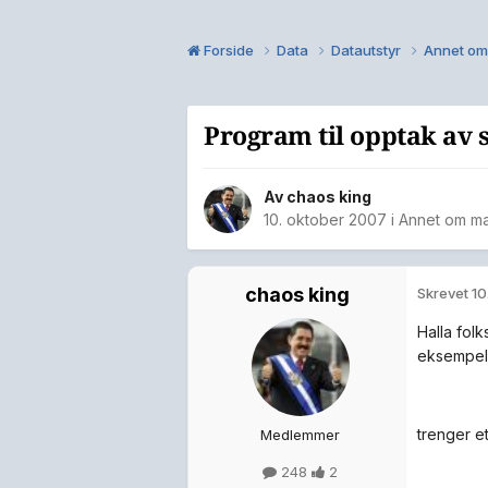
Forside
Data
Datautstyr
Annet om
Program til opptak av 
Av
chaos king
10. oktober 2007
i
Annet om ma
chaos king
Skrevet
10
Halla folk
eksempel k
trenger e
Medlemmer
248
2