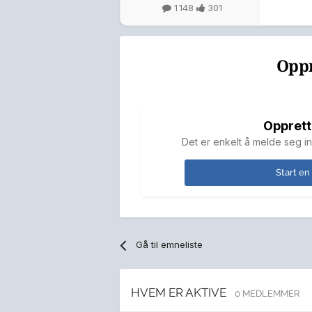
1 148
301
Oppr
Opprett
Det er enkelt å melde seg in
Start en
Gå til emneliste
HVEM ER AKTIVE
0 MEDLEMMER