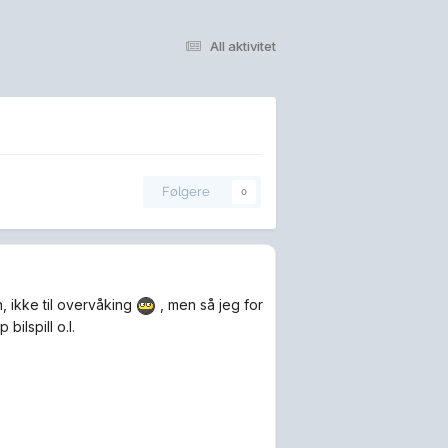
All aktivitet
Følgere
0
 ikke til overvåking
, men så jeg for
ilspill o.l.