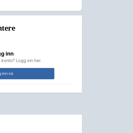
ntere
g inn
 konto? Logg inn her.
 inn nå