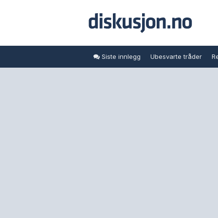
Siste innlegg
Ubesvarte tråder
Re