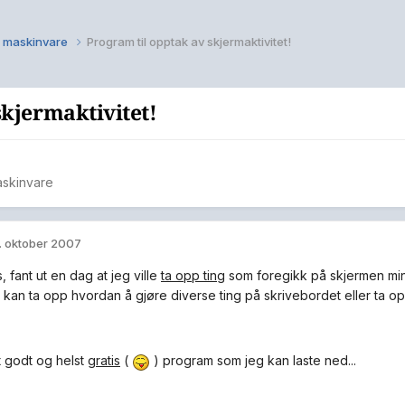
 maskinvare
Program til opptak av skjermaktivitet!
skjermaktivitet!
skinvare
. oktober 2007
s, fant ut en dag at jeg ville
ta opp ting
som foregikk på skjermen min,
an ta opp hvordan å gjøre diverse ting på skrivebordet eller ta opp b
t godt og helst
gratis
(
) program som jeg kan laste ned...