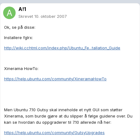
A!1
Skrevet
10. oktober 2007
Ok, se på disse:
Installere fglrx:
http://wiki.cchtml.com/index.php/Ubuntu_Fe...tallation_Guide
Xinerama HowTo:
https://help.ubuntu.com/community/XineramaHowTo
Men Ubuntu 7.10 Gutsy skal inneholde et nytt GUI som støtter
Xinerama, som burde gjøre at du slipper å følge guidene over. Du
kan se hvordan du oppgraderer til 7.10 allerede nå her:
https://help.ubuntu.com/community/GutsyUpgrades