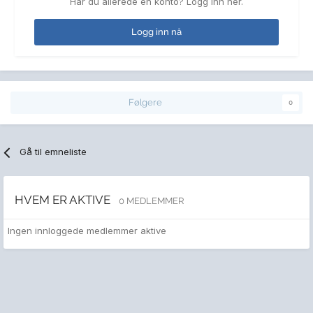
Har du allerede en konto? Logg inn her.
Logg inn nå
Følgere
0
Gå til emneliste
HVEM ER AKTIVE
0 MEDLEMMER
Ingen innloggede medlemmer aktive