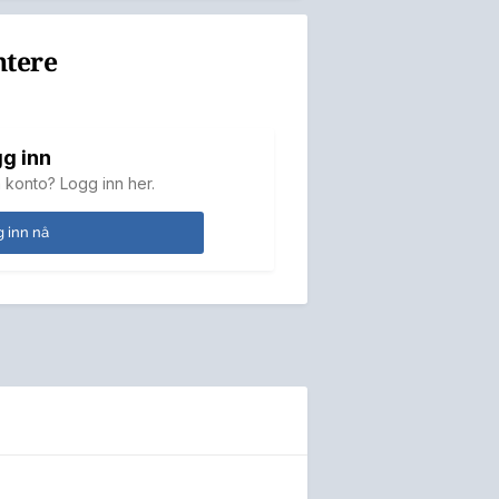
ntere
g inn
 konto? Logg inn her.
 inn nå