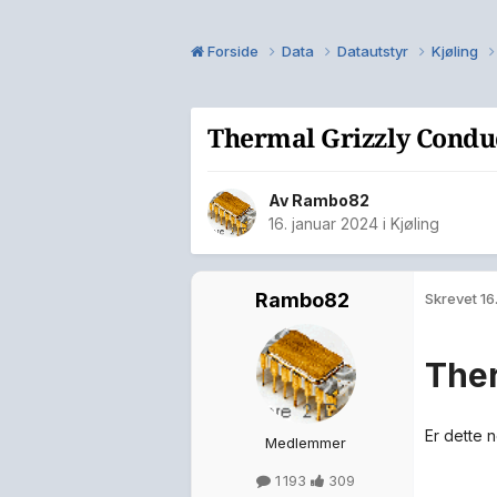
Forside
Data
Datautstyr
Kjøling
Thermal Grizzly Condu
Av
Rambo82
16. januar 2024
i
Kjøling
Rambo82
Skrevet
16
Ther
Er dette 
Medlemmer
1 193
309