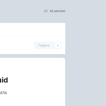
All aktivitet
Følgere
0
uid
 h170i