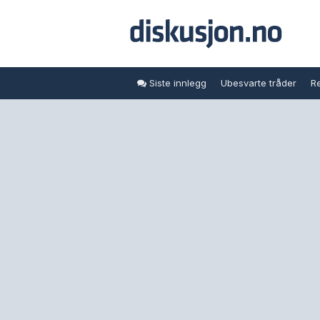
Siste innlegg
Ubesvarte tråder
Re