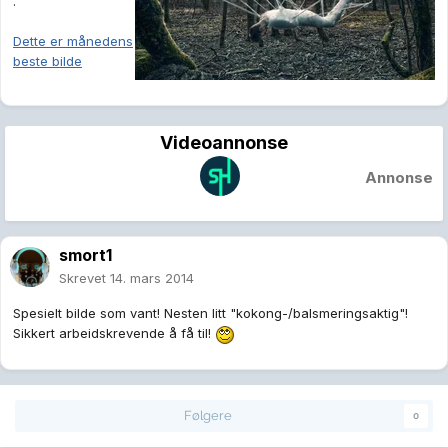
.
Dette er månedens
beste bilde
Videoannonse
Annonse
smort1
Skrevet
14. mars 2014
Spesielt bilde som vant! Nesten litt "kokong-/balsmeringsaktig"!
Sikkert arbeidskrevende å få til!
Følgere
0