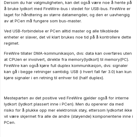
Dersom du har valgmuligheten, kan det også være noe å hente på
å bruke lydkort med FireWire-bus i stedet for USB-bus. FireWire er
laget for håndtering av større datamengder, og den er uavhengig
av at PCen må fungere som bus-master.
Ved USB-forbindelse er PCen alltid master og alle tilkoblede
enheter er slaver, det vil klart brukes noe tid på å kontrollere dette
regimet.
FireWire tillater DMA-kommunikasjon, dvs: data kan overføres uten
at CPUen er involvert, direkte fra memory(lydkort) til memory(PC).
FireWire kan også kjøre full duplex kommunikasjon, dvs: signaler
kan gå i begge retninger samtidig. USB (i hvert fall før 3.0) kan kun
kjøre signaler i en retning til enhver tid (half duplex).
Mesteparten av det positive ved FireWire gjelder også for interne
lydkort (lydkort plassert inne i PCen). Men du opererer da med
risiko for å plukke opp mer elektronisk støy, ettersom lydkortet ikke
vil være skjermet fra alle de andre (støyende) komponentene inne i
PCen.