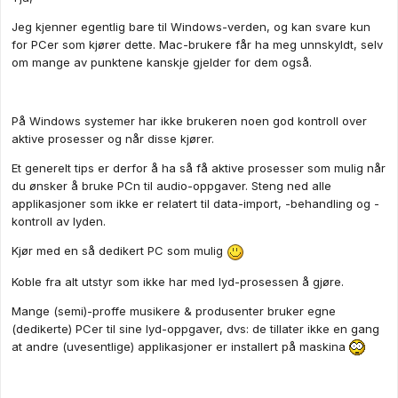
Jeg kjenner egentlig bare til Windows-verden, og kan svare kun
for PCer som kjører dette. Mac-brukere får ha meg unnskyldt, selv
om mange av punktene kanskje gjelder for dem også.
På Windows systemer har ikke brukeren noen god kontroll over
aktive prosesser og når disse kjører.
Et generelt tips er derfor å ha så få aktive prosesser som mulig når
du ønsker å bruke PCn til audio-oppgaver. Steng ned alle
applikasjoner som ikke er relatert til data-import, -behandling og -
kontroll av lyden.
Kjør med en så dedikert PC som mulig
Koble fra alt utstyr som ikke har med lyd-prosessen å gjøre.
Mange (semi)-proffe musikere & produsenter bruker egne
(dedikerte) PCer til sine lyd-oppgaver, dvs: de tillater ikke en gang
at andre (uvesentlige) applikasjoner er installert på maskina