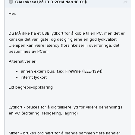
GAu skrev (På 13.3.2014 den 18.01):
Hei,
Du MÅ ikke ha et USB lydkort for å koble til en PC, men det er
kanskje det vanligste, og det gir gjerne en god lydkvalitet.
Ulempen kan være latency (forsinkelser) i overføringa, det
bestemmes av PCen.
Alternativer er:
annen extern bus, f.ex: FireWire (IEEE-1394)
internt lydkort
Litt begreps-oppklaring:
Lydkort - brukes for å digitalisere lyd for videre behandling i
en PC (editering, redigering, lagring)
Mixer - brukes ordinært for å blande sammen flere kanaler