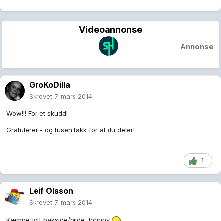
Videoannonse
Annonse
GroKoDilla
Skrevet
7. mars 2014
Wow!!! For et skudd!
Gratulerer - og tusen takk for at du deler!
1
Leif Olsson
Skrevet
7. mars 2014
Kæmpeflott bakside/bilde Johnny