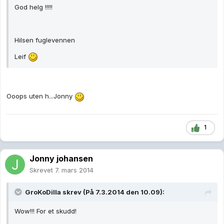
God helg !!!!!
Hilsen fuglevennen
Leif
Ooops uten h...Jonny
1
Jonny johansen
Skrevet
7. mars 2014
GroKoDilla skrev (På 7.3.2014 den 10.09):
Wow!!! For et skudd!