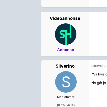
Videoannonse
Annonse
Silverino
Skrevet
3.
"Så hvis d
No går jo 
Medlemmer
251
96