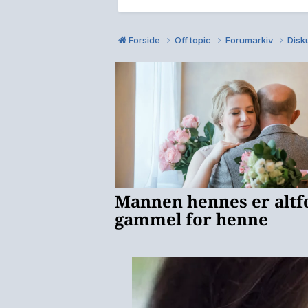
Forside
Off topic
Forumarkiv
Disku