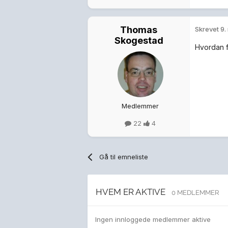
Thomas
Skrevet
9.
Skogestad
Hvordan f
Medlemmer
22
4
Gå til emneliste
HVEM ER AKTIVE
0 MEDLEMMER
Ingen innloggede medlemmer aktive