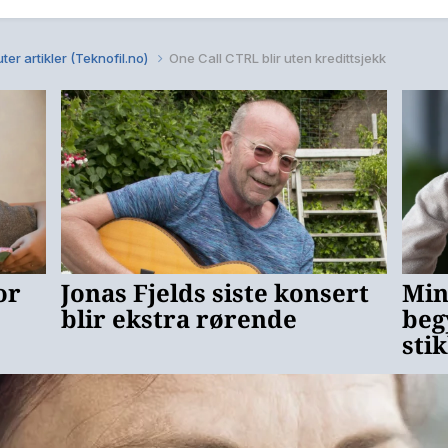
ter artikler (Teknofil.no)
One Call CTRL blir uten kredittsjekk