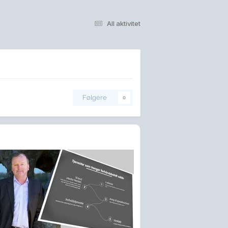
All aktivitet
Følgere
0