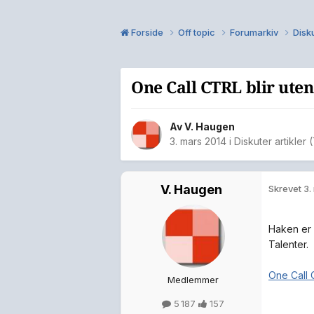
Forside
Off topic
Forumarkiv
Disku
One Call CTRL blir uten
Av
V. Haugen
3. mars 2014
i
Diskuter artikler 
V. Haugen
Skrevet
3.
Haken er 
Talenter.
One Call C
Medlemmer
5 187
157