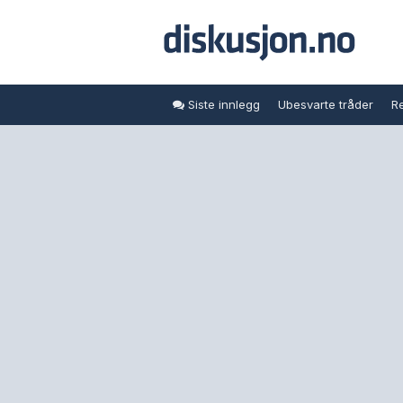
Siste innlegg
Ubesvarte tråder
Re