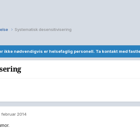
else
Systematisk desensitivisering
r ikke nødvendigvis er helsefaglig personell. Ta kontakt med fast
sering
. februar 2014
umor.