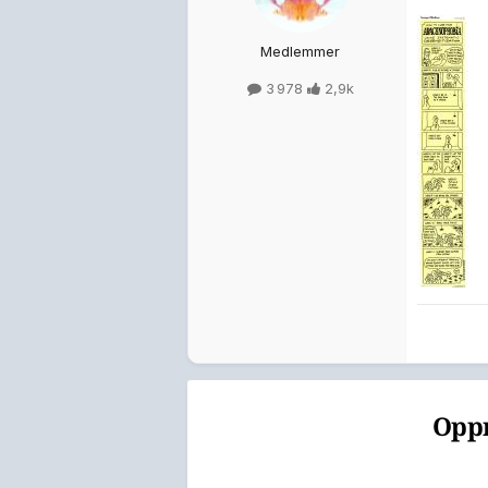
Medlemmer
3 978
2,9k
Oppr