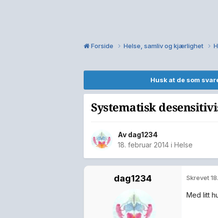
Forside
Helse, samliv og kjærlighet
H
Husk at de som svare
Systematisk desensitivi
Av
dag1234
18. februar 2014
i
Helse
dag1234
Skrevet
18
Med litt h