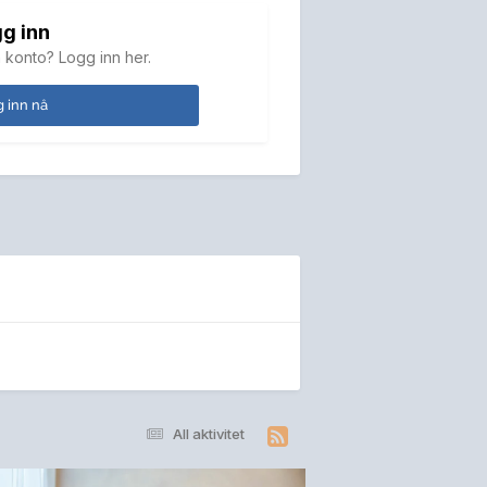
g inn
 konto? Logg inn her.
 inn nå
All aktivitet