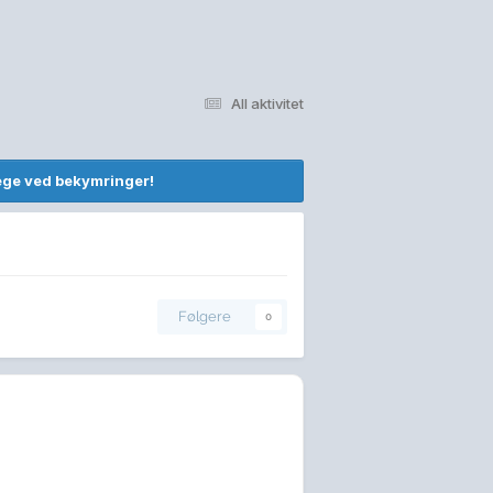
All aktivitet
lege ved bekymringer!
Følgere
0