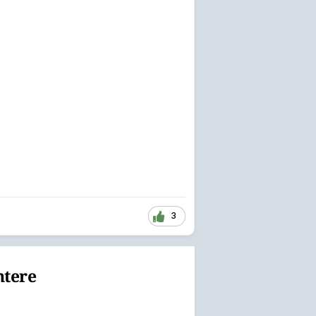
3
ntere