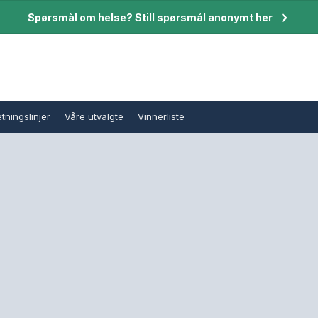
Spørsmål om helse? Still spørsmål anonymt her
tningslinjer
Våre utvalgte
Vinnerliste