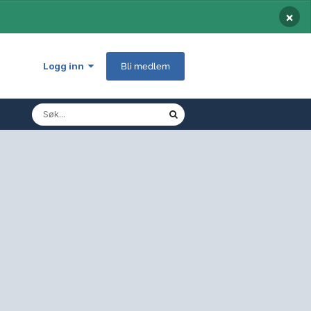
×
Logg inn
Bli medlem