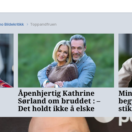
o Bildekritikk
Toppandfruen