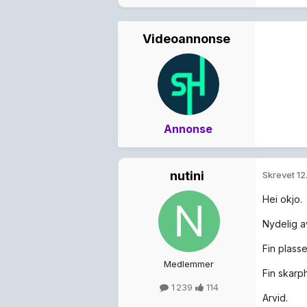
Videoannonse
Annonse
nutini
Skrevet
12
Hei okjo.
Nydelig a
Fin plasse
Medlemmer
Fin skarp
1 239
114
Arvid.