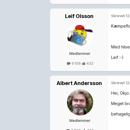
Leif Olsson
Skrevet
12
Kæmpeflott
Med hilse
Medlemmer
Leif :-)
9 109
432
Albert Andersson
Skrevet
12
Hei, Okjo.
Meget bra
behagelig
Medlemmer