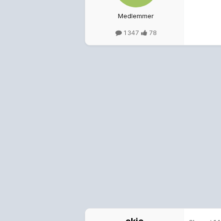
Medlemmer
1 347
78