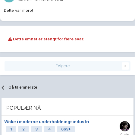
Dette var moro!
Dette emnet er stengt for flere svar.
Følgere
0
Gå til emneliste
POPULÆR NÅ
Woke i moderne underholdningsindustri
1
2
3
4
663