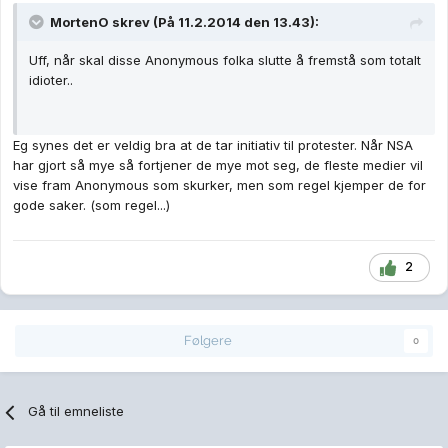
MortenO skrev (På 11.2.2014 den 13.43):
Uff, når skal disse Anonymous folka slutte å fremstå som totalt
idioter..
Eg synes det er veldig bra at de tar initiativ til protester. Når NSA
har gjort så mye så fortjener de mye mot seg, de fleste medier vil
vise fram Anonymous som skurker, men som regel kjemper de for
gode saker. (som regel...)
2
Følgere
0
Gå til emneliste