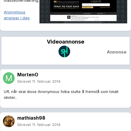
masseovervåkning.
Anonymous
angriper i dag
Videoannonse
Annonse
MortenO
Skrevet
11. februar 2014
Uff, når skal disse Anonymous folka slutte å fremstå som totalt
idioter..
mathiash98
Skrevet
11. februar 2014