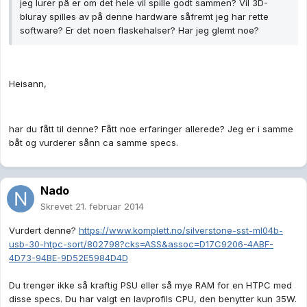
jeg lurer på er om det hele vil spille godt sammen? Vil 3D-
bluray spilles av på denne hardware såfremt jeg har rette
software? Er det noen flaskehalser? Har jeg glemt noe?
Heisann,
har du fått til denne? Fått noe erfaringer allerede? Jeg er i samme
båt og vurderer sånn ca samme specs.
Nado
Skrevet
21. februar 2014
Vurdert denne?
https://www.komplett.no/silverstone-sst-ml04b-
usb-30-htpc-sort/802798?cks=ASS&assoc=D17C9206-4ABF-
4D73-94BE-9D52E5984D4D
Du trenger ikke så kraftig PSU eller så mye RAM for en HTPC med
disse specs. Du har valgt en lavprofils CPU, den benytter kun 35W.