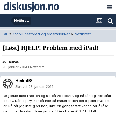
Nettbrett
»
Mobil, nettbrett og smartklokker
»
Nettbrett
[Løst] HJELP! Problem med iPad!
Av
Heika98
28. januar 2014
i
Nettbrett
Heika98
Skrevet
28. januar 2014
Jeg lekte med iPad-en og slo på voiceover, og nå får jeg ikke slått
det av. Når jeg trykker på noe så makerer den det og sier hva det
er. Nå får jeg ikke gjort noe, ikke en gang tastet koden for å låse
den opp. Hvordan fikser jeg det? Den kjører iOS 7. HJELP!!!