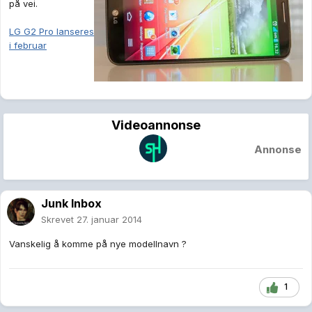
på vei.
LG G2 Pro lanseres
i februar
Videoannonse
Annonse
Junk Inbox
Skrevet
27. januar 2014
Vanskelig å komme på nye modellnavn ?
1