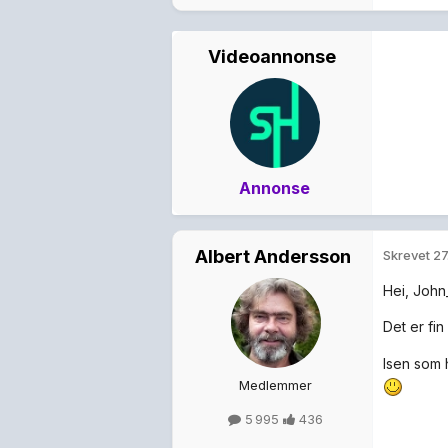
Videoannonse
Annonse
Albert Andersson
Skrevet
27
Hei, John
Det er fin
Isen som 
Medlemmer
5 995
436