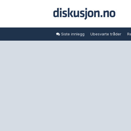
Siste innlegg
Ubesvarte tråder
Re