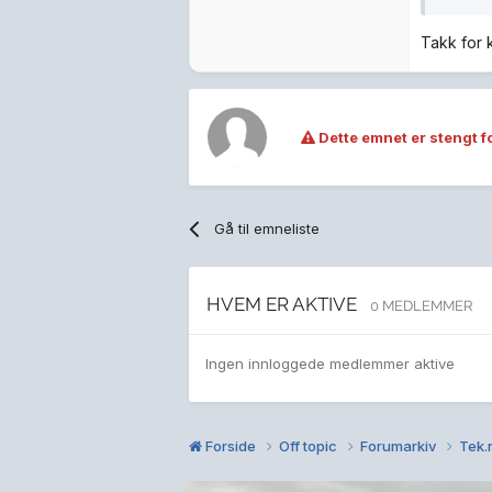
Takk for k
Dette emnet er stengt fo
Gå til emneliste
HVEM ER AKTIVE
0 MEDLEMMER
Ingen innloggede medlemmer aktive
Forside
Off topic
Forumarkiv
Tek.n