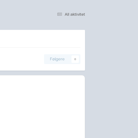
All aktivitet
Følgere
0