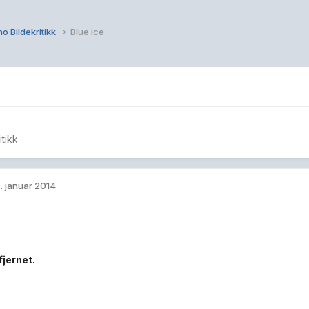
o Bildekritikk
Blue ice
itikk
. januar 2014
fjernet.