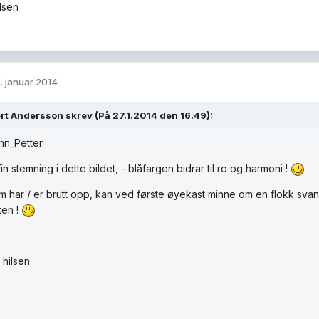
lsen
. januar 2014
rt Andersson skrev (På 27.1.2014 den 16.49):
hn_Petter.
fin stemning i dette bildet, - blåfargen bidrar til ro og harmoni !
m har / er brutt opp, kan ved første øyekast minne om en flokk svan
ten !
 hilsen