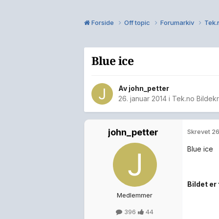
Forside
Off topic
Forumarkiv
Tek.n
Blue ice
Av
john_petter
26. januar 2014
i
Tek.no Bildekr
john_petter
Skrevet
26
Blue ice
Bildet er 
Medlemmer
396
44