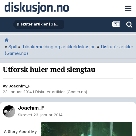
Diskutér artikler (Gamer.no)
»
Spill
»
Tilbakemelding og artikkeldiskusjon
»
Diskutér artikler
(Gamer.no)
Utforsk huler med slengtau
Av
Joachim_F
23. januar 2014
i
Diskutér artikler (Gamer.no)
Joachim_F
Skrevet
23. januar 2014
A Story About My