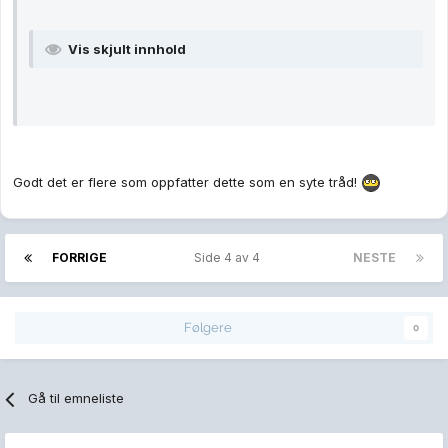
Vis skjult innhold
Godt det er flere som oppfatter dette som en syte tråd!
FORRIGE
Side 4 av 4
NESTE
Følgere
0
Gå til emneliste