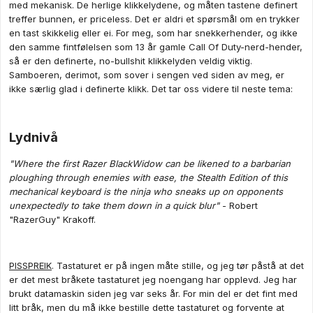
med mekanisk. De herlige klikkelydene, og måten tastene definert
treffer bunnen, er priceless. Det er aldri et spørsmål om en trykker
en tast skikkelig eller ei. For meg, som har snekkerhender, og ikke
den samme fintfølelsen som 13 år gamle Call Of Duty-nerd-hender,
så er den definerte, no-bullshit klikkelyden veldig viktig.
Samboeren, derimot, som sover i sengen ved siden av meg, er
ikke særlig glad i definerte klikk. Det tar oss videre til neste tema:
Lydnivå
"Where the first Razer BlackWidow can be likened to a barbarian
ploughing through enemies with ease, the Stealth Edition of this
mechanical keyboard is the ninja who sneaks up on opponents
unexpectedly to take them down in a quick blur"
- Robert
"RazerGuy" Krakoff.
PISSPREIK
. Tastaturet er på ingen måte stille, og jeg tør påstå at det
er det mest bråkete tastaturet jeg noengang har opplevd. Jeg har
brukt datamaskin siden jeg var seks år. For min del er det fint med
litt bråk, men du må ikke bestille dette tastaturet og forvente at