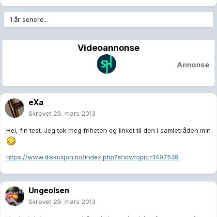
1 år senere...
Videoannonse
Annonse
eXa
Skrevet
29. mars 2013
Hei, fin test. Jeg tok meg friheten og linket til den i samletråden min
https://www.diskusjon.no/index.php?showtopic=1497538
Ungeolsen
Skrevet
29. mars 2013