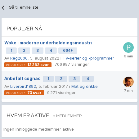
Gå til emneliste
POPULÆR NÅ
Woke i moderne underholdningsindustri
1
2
3
4
664
Av
Reg2000
,
5. august 2022
i
TV-serier og -programmer
706 997
visninger
13 262
svar
Anbefalt cognac
1
2
3
4
Av
Liverbird1892
,
5. februar 2017
i
Mat og drikke
9 271
visninger
73
svar
HVEM ER AKTIVE
0 MEDLEMMER
Ingen innloggede medlemmer aktive