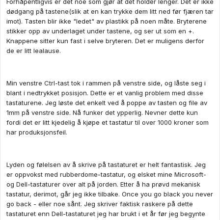
Forhåpentligvis er det noe som gjør at det holder lenger. Det er ikke
dødgang på tastene(slik at en kan trykke dem litt ned før fjæren tar
imot). Tasten blir ikke "ledet" av plastikk på noen måte. Bryterene
stikker opp av underlaget under tastene, og ser ut som en +.
Knappene sitter kun fast i selve bryteren. Det er muligens derfor
de er litt lealause.
Min venstre Ctrl-tast tok i rammen på venstre side, og låste seg i
blant i nedtrykket posisjon. Dette er et vanlig problem med disse
tastaturene. Jeg løste det enkelt ved å poppe av tasten og file av
1mm på venstre side. Nå funker det ypperlig. Nevner dette kun
fordi det er litt kjedelig å kjøpe et tastatur til over 1000 kroner som
har produksjonsfeil.
Lyden og følelsen av å skrive på tastaturet er helt fantastisk. Jeg
er oppvokst med rubberdome-tastatur, og elsket mine Microsoft-
og Dell-tastaturer over alt på jorden. Etter å ha prøvd mekanisk
tastatur, derimot, går jeg ikke tilbake. Once you go black you never
go back - eller noe sånt. Jeg skriver faktisk raskere på dette
tastaturet enn Dell-tastaturet jeg har brukt i et år før jeg begynte