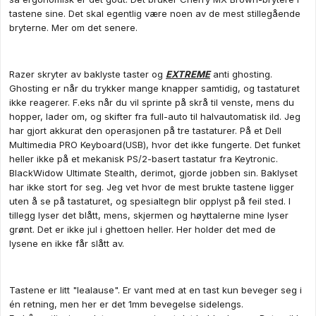
tastene sine. Det skal egentlig være noen av de mest stillegående
bryterne. Mer om det senere.
Razer skryter av baklyste taster og
EXTREME
anti ghosting.
Ghosting er når du trykker mange knapper samtidig, og tastaturet
ikke reagerer. F.eks når du vil sprinte på skrå til venste, mens du
hopper, lader om, og skifter fra full-auto til halvautomatisk ild. Jeg
har gjort akkurat den operasjonen på tre tastaturer. På et Dell
Multimedia PRO Keyboard(USB), hvor det ikke fungerte. Det funket
heller ikke på et mekanisk PS/2-basert tastatur fra Keytronic.
BlackWidow Ultimate Stealth, derimot, gjorde jobben sin. Baklyset
har ikke stort for seg. Jeg vet hvor de mest brukte tastene ligger
uten å se på tastaturet, og spesialtegn blir opplyst på feil sted. I
tillegg lyser det blått, mens, skjermen og høyttalerne mine lyser
grønt. Det er ikke jul i ghettoen heller. Her holder det med de
lysene en ikke får slått av.
Tastene er litt "lealause". Er vant med at en tast kun beveger seg i
én retning, men her er det 1mm bevegelse sidelengs.