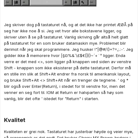
Jeg skriver dog på tastaturet nå, og at det ikke har printet ÆØÅ på
seg har ikke noe å si. Jeg vet hvor alle bokstavene ligger, og
skriver uten å se på tastaturet. Vanlig skriving går altså helt glatt
på tastaturet for en som bruker datamaskin mye. Problemet blir
derimot når jeg skal programmere. Jeg husker !"|@#/()+?=,;.:-'. Jeg
gidder ikke å memorere hvor |§¤%&`\£$€[]{}~´+¨^ ligger. Enda
verre er det med <>, som ligger på knappen ved siden av venstre
Shift - knappen som ikke eksisterer på dette tastaturet. Derfor må
en stille inn slik at Shift+Alt endrer fra norsk til amerikansk layout,
og bruke Shift+Alt <> Shift+Alt når en trenger de tegnene. ' og *
blir også over Enter(Return), i stedet for til venstre for, men det
venner en seg fort til. IOM at Return er halvparten så høy som
vanlig, blir det ofte ' istedet for "Return" i starten.
Kvalitet
Kvaliteten er grei nok. Tastaturet har justerbar høyde og veier mye,
så ergonomisk er det godt. Det bruker Cherry MX Brown-brytere i