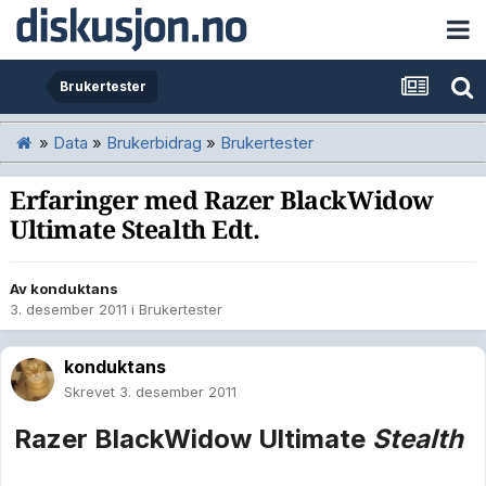
Brukertester
»
Data
»
Brukerbidrag
»
Brukertester
Erfaringer med Razer BlackWidow
Ultimate Stealth Edt.
Av
konduktans
3. desember 2011
i
Brukertester
konduktans
Skrevet
3. desember 2011
Razer BlackWidow Ultimate
Stealth