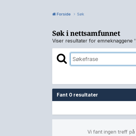
Forside
Søk
Søk i nettsamfunnet
Viser resultater for emneknaggene '
Fant 0 resultater
Vi fant ingen treff p