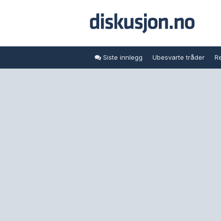
Siste innlegg
Ubesvarte tråder
Re