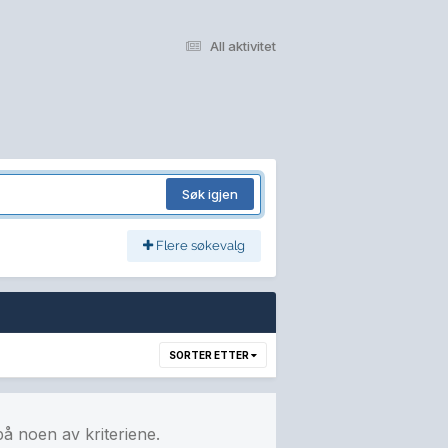
All aktivitet
Søk igjen
Flere søkevalg
SORTER ETTER
på noen av kriteriene.