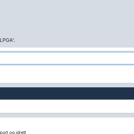
'LPGA'.
port og idrett