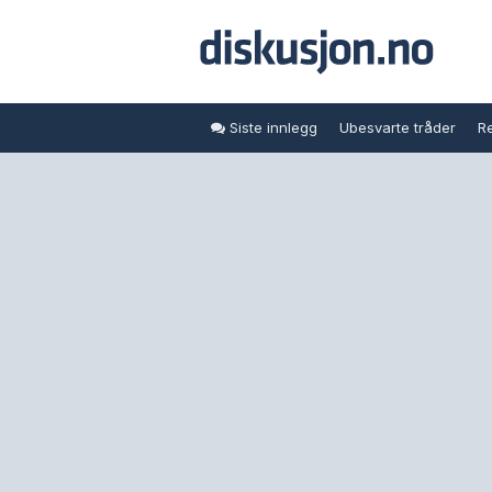
Siste innlegg
Ubesvarte tråder
Re