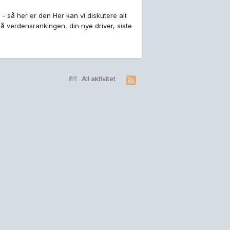
 - så her er den Her kan vi diskutere alt
å verdensrankingen, din nye driver, siste
All aktivitet