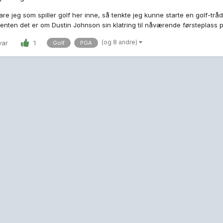
re jeg som spiller golf her inne, så tenkte jeg kunne starte en golf-tråd
 enten det er om Dustin Johnson sin klatring til nåværende førsteplass p
(og 8 andre)
var
1
Golf
PGA