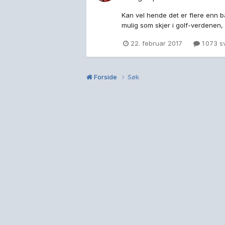
Kan vel hende det er flere enn ba
mulig som skjer i golf-verdenen,
rund...
22. februar 2017
1 073 s
Forside
Søk