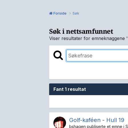
Forside
Søk
Søk i nettsamfunnet
Viser resultater for emneknaggene 
Fant 1 resultat
Golf-kaféen - Hull 19
bshagen
publiserte et emne i
S