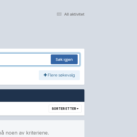
All aktivitet
Søk igjen
Flere søkevalg
SORTER ETTER
på noen av kriteriene.