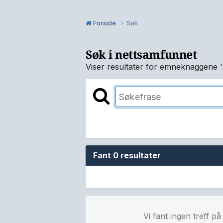
Forside
Søk
Søk i nettsamfunnet
Viser resultater for emneknaggene '
Fant 0 resultater
Vi fant ingen treff p