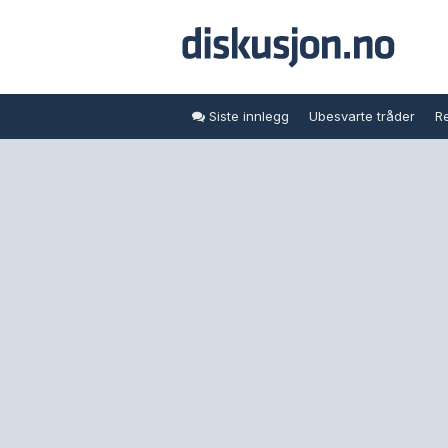
Siste innlegg
Ubesvarte tråder
Re